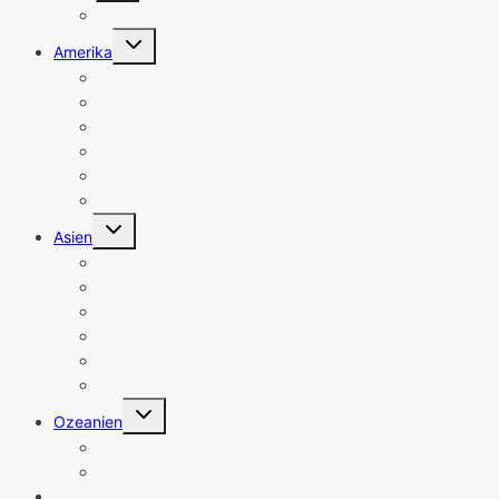
Südafrika
Untermenü
Amerika
umschalten
Dominikanische Republik
Kanada
Kuba
Mexiko
Peru
USA
Untermenü
Asien
umschalten
Indonesien
Jordanien
Malaysia
Singapur
Sri Lanka
Thailand
Untermenü
Ozeanien
umschalten
Australien
Neuseeland
Newsletter