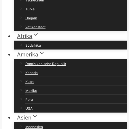
Tschechien
Türkei
Ungarn
Vatikanstadt
Afrika
Südafrika
Amerika
Dominikanische Republik
Kanada
Kuba
Mexiko
Peru
USA
Asien
Indonesien