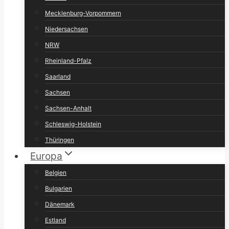
Mecklenburg-Vorpommern
Niedersachsen
NRW
Rheinland-Pfalz
Saarland
Sachsen
Sachsen-Anhalt
Schleswig-Holstein
Thüringen
Europa
Belgien
Bulgarien
Dänemark
Estland