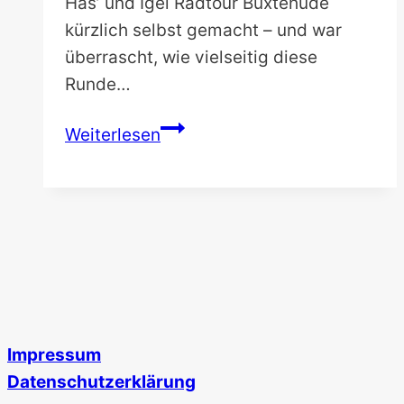
Has’ und Igel Radtour Buxtehude
kürzlich selbst gemacht – und war
überrascht, wie vielseitig diese
Runde…
Has’
Weiterlesen
und
Igel
Radtour
Buxtehude:
Radfahren
wie
im
Märchen
Impressum
Datenschutzerklärung