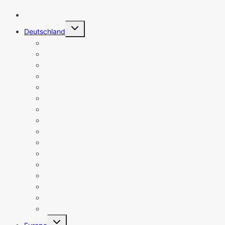
Startseite
Untermenü
Deutschland
umschalten
Baden-Württemberg
Bayern
Berlin
Brandenburg
Bremen
Hamburg
Hessen
Mecklenburg-Vorpommern
Niedersachsen
NRW
Rheinland-Pfalz
Saarland
Sachsen
Sachsen-Anhalt
Schleswig-Holstein
Thüringen
Untermenü