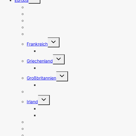
Europa
umschalten
Belgien
Bulgarien
Dänemark
Estland
Finnland
Untermenü
Frankreich
umschalten
Frankreich Sehenswürdigkeiten
Untermenü
Griechenland
umschalten
Athen
Untermenü
Großbritannien
umschalten
Nordirland
Holland
Untermenü
Irland
umschalten
Nordirland
Irland Sehenswürdigkeiten
Island
Italien
Lettland