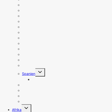
Liechtenstein
Litauen
Luxemburg
Malta
Norwegen
Österreich
Polen
Portugal
San Marino
Schweden
Schweiz
Slowakei
Untermenü
Spanien
umschalten
Spanien Sehenswürdigkeiten
Tschechien
Türkei
Ungarn
Vatikanstadt
Untermenü
Afrika
umschalten