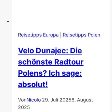
Reisetipps Europa
|
Reisetipps Polen
Velo Dunajec: Die
schönste Radtour
Polens? Ich sage:
absolut!
Von
Nicolo
29. Juli 2025
8. August
2025