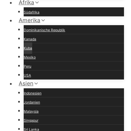
Afrika
Südafrika
Amerika
Dominikanische Republik
Kanada
Kuba
Mexiko
Peru
USA
Asien
Indonesien
Jordanien
Malaysia
Singapur
Sri Lanka