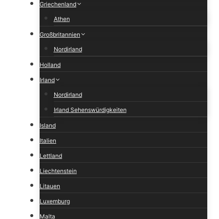
Griechenland
Athen
Großbritannien
Nordirland
Holland
Irland
Nordirland
Irland Sehenswürdigkeiten
Island
Italien
Lettland
Liechtenstein
Litauen
Luxemburg
Malta