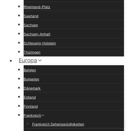
Rheinland-Pfalz
Saarland
Sachsen
Sachsen-Anhalt
Schleswig-Holstein
Thüringen
Europa
Belgien
Bulgarien
Dänemark
Estland
Finnland
Frankreich
Frankreich Sehenswürdigkeiten