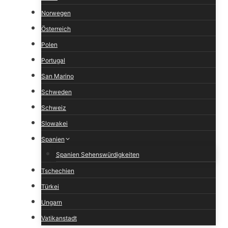
Norwegen
Österreich
Polen
Portugal
San Marino
Schweden
Schweiz
Slowakei
Spanien
Spanien Sehenswürdigkeiten
Tschechien
Türkei
Ungarn
Vatikanstadt