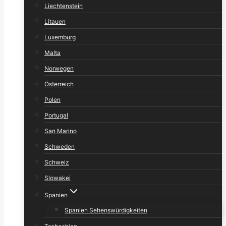
Liechtenstein
Litauen
Luxemburg
Malta
Norwegen
Österreich
Polen
Portugal
San Marino
Schweden
Schweiz
Slowakei
Spanien
Spanien Sehenswürdigkeiten