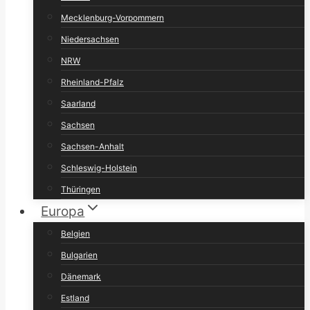
Mecklenburg-Vorpommern
Niedersachsen
NRW
Rheinland-Pfalz
Saarland
Sachsen
Sachsen-Anhalt
Schleswig-Holstein
Thüringen
Europa
Belgien
Bulgarien
Dänemark
Estland