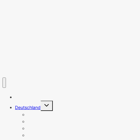
Startseite
Untermenü
Deutschland
umschalten
Baden-Württemberg
Bayern
Berlin
Brandenburg