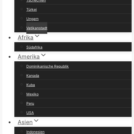
Tschechien
Türkei
Ungarn
Vatikanstadt
Afrika
Südafrika
Amerika
Dominikanische Republik
Kanada
Kuba
Mexiko
Peru
USA
Asien
Indonesien