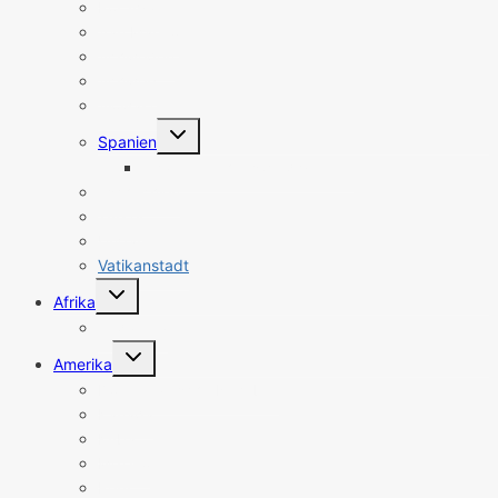
Portugal
San Marino
Schweden
Schweiz
Slowakei
Untermenü
Spanien
umschalten
Spanien Sehenswürdigkeiten
Tschechien
Türkei
Ungarn
Vatikanstadt
Untermenü
Afrika
umschalten
Südafrika
Untermenü
Amerika
umschalten
Dominikanische Republik
Kanada
Kuba
Mexiko
Peru