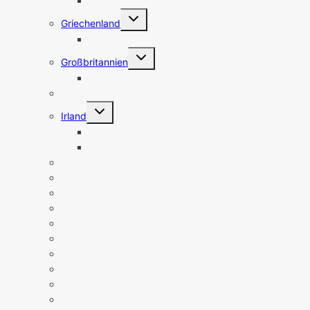
Frankreich Sehenswürdigkeiten
Untermenü
Griechenland
umschalten
Athen
Untermenü
Großbritannien
umschalten
Nordirland
Holland
Untermenü
Irland
umschalten
Nordirland
Irland Sehenswürdigkeiten
Island
Italien
Lettland
Liechtenstein
Litauen
Luxemburg
Malta
Norwegen
Österreich
Polen