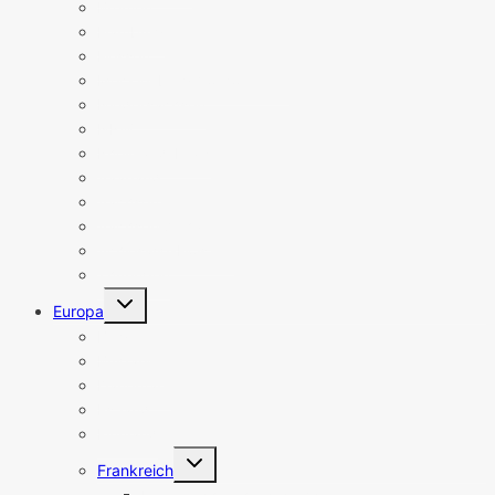
Bremen
Hamburg
Hessen
Mecklenburg-Vorpommern
Niedersachsen
NRW
Rheinland-Pfalz
Saarland
Sachsen
Sachsen-Anhalt
Schleswig-Holstein
Thüringen
Untermenü
Europa
umschalten
Belgien
Bulgarien
Dänemark
Estland
Finnland
Untermenü
Frankreich
umschalten