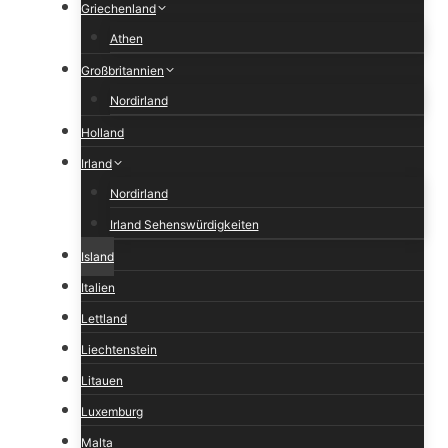
Griechenland
Athen
Großbritannien
Nordirland
Holland
Irland
Nordirland
Irland Sehenswürdigkeiten
Island
Italien
Lettland
Liechtenstein
Litauen
Luxemburg
Malta