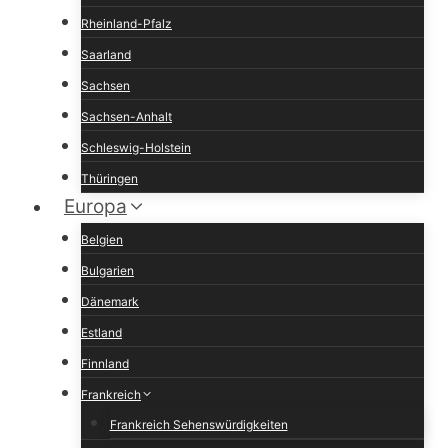
Rheinland-Pfalz
Saarland
Sachsen
Sachsen-Anhalt
Schleswig-Holstein
Thüringen
Europa
Belgien
Bulgarien
Dänemark
Estland
Finnland
Frankreich
Frankreich Sehenswürdigkeiten