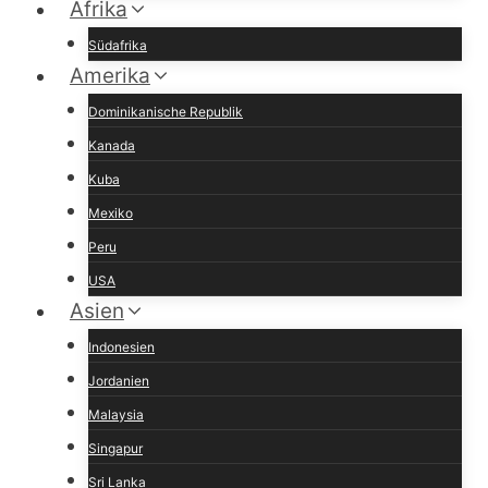
Afrika
Südafrika
Amerika
Dominikanische Republik
Kanada
Kuba
Mexiko
Peru
USA
Asien
Indonesien
Jordanien
Malaysia
Singapur
Sri Lanka