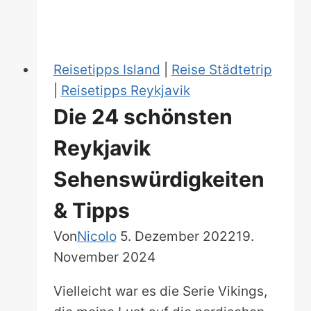
Europa:
Dein
Guide
für
Reisetipps Island
|
Reise Städtetrip
den
|
Reisetipps Reykjavik
erfrischenden
Die 24 schönsten
Sommerurlaub!
Reykjavik
Sehenswürdigkeiten
& Tipps
Von
Nicolo
5. Dezember 2022
19.
November 2024
Vielleicht war es die Serie Vikings,