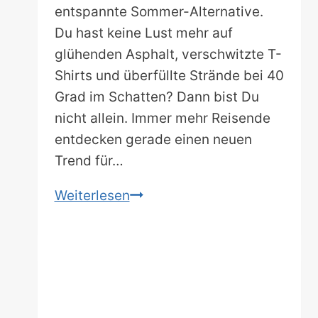
entspannte Sommer-Alternative.
Du hast keine Lust mehr auf
glühenden Asphalt, verschwitzte T-
Shirts und überfüllte Strände bei 40
Grad im Schatten? Dann bist Du
nicht allein. Immer mehr Reisende
entdecken gerade einen neuen
Trend für…
Die
Weiterlesen
12
besten
Coolcation-
Reiseziele
in