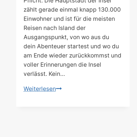
Pflicht. Die Hauptstadt der Insel
zählt gerade einmal knapp 130.000
Einwohner und ist für die meisten
Reisen nach Island der
Ausgangspunkt, von wo aus du
dein Abenteuer startest und wo du
am Ende wieder zurückkommst und
voller Erinnerungen die Insel
verlässt. Kein…
Ein
Weiterlesen
Tag
in
Reykjavik.
Was
muss