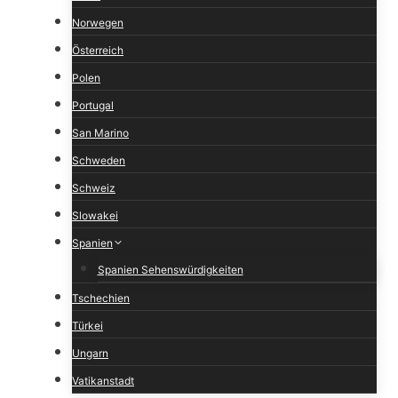
Norwegen
Österreich
Polen
Portugal
San Marino
Schweden
Schweiz
Slowakei
Spanien
Spanien Sehenswürdigkeiten
Tschechien
Türkei
Ungarn
Vatikanstadt