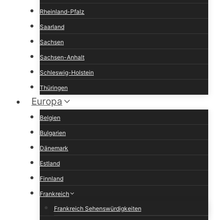
Rheinland-Pfalz
Saarland
Sachsen
Sachsen-Anhalt
Schleswig-Holstein
Thüringen
Europa
Belgien
Bulgarien
Dänemark
Estland
Finnland
Frankreich
Frankreich Sehenswürdigkeiten