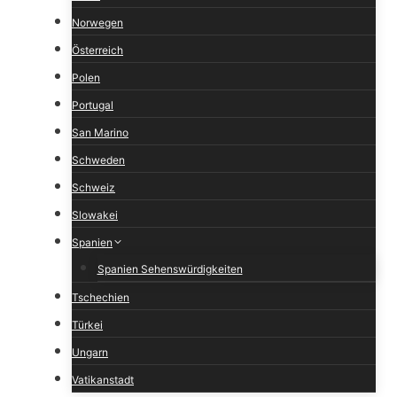
Norwegen
Österreich
Polen
Portugal
San Marino
Schweden
Schweiz
Slowakei
Spanien
Spanien Sehenswürdigkeiten
Tschechien
Türkei
Ungarn
Vatikanstadt