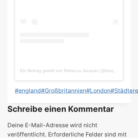
Ein Beitrag geteilt von Rebecca Jacques (@bexjacques)
Schlagworte:
#
england
#
Großbritannien
#
London
#
Städtere
Schreibe einen Kommentar
Deine E-Mail-Adresse wird nicht
veröffentlicht.
Erforderliche Felder sind mit