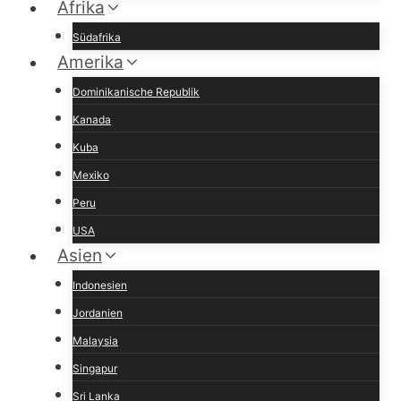
Afrika
Südafrika
Amerika
Dominikanische Republik
Kanada
Kuba
Mexiko
Peru
USA
Asien
Indonesien
Jordanien
Malaysia
Singapur
Sri Lanka