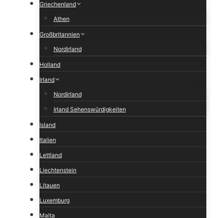
Griechenland
Athen
Großbritannien
Nordirland
Holland
Irland
Nordirland
Irland Sehenswürdigkeiten
Island
Italien
Lettland
Liechtenstein
Litauen
Luxemburg
Malta