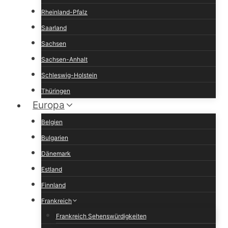
Rheinland-Pfalz
Saarland
Sachsen
Sachsen-Anhalt
Schleswig-Holstein
Thüringen
Europa
Belgien
Bulgarien
Dänemark
Estland
Finnland
Frankreich
Frankreich Sehenswürdigkeiten