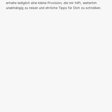
erhalte lediglich eine kleine Provision, die mir hilft, weiterhin
unabhängig zu reisen und ehrliche Tipps für Dich zu schreiben.
Startseite
Untermenü
Deutschland
umschalten
Baden-Württemberg
Bayern