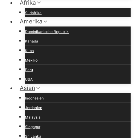
Afrika
Südafrika
Amerika
Dominikanische Republik
Kanada
Kuba
Mexiko
Peru
USA
Asien
Indonesien
Jordanien
Malaysia
Singapur
Sri Lanka