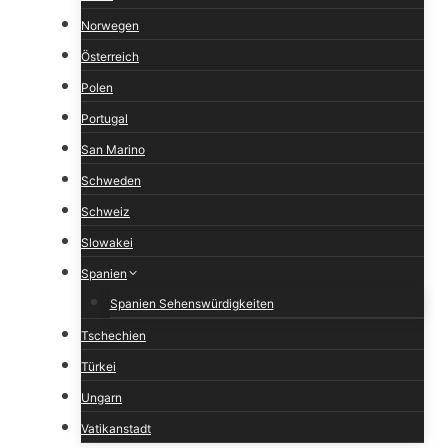
Norwegen
Österreich
Polen
Portugal
San Marino
Schweden
Schweiz
Slowakei
Spanien
Spanien Sehenswürdigkeiten
Tschechien
Türkei
Ungarn
Vatikanstadt