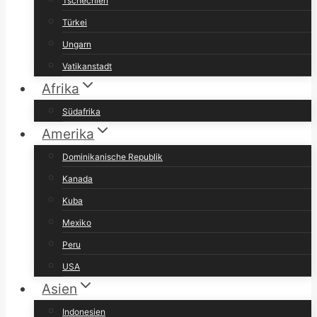
Tschechien
Türkei
Ungarn
Vatikanstadt
Afrika
Südafrika
Amerika
Dominikanische Republik
Kanada
Kuba
Mexiko
Peru
USA
Asien
Indonesien