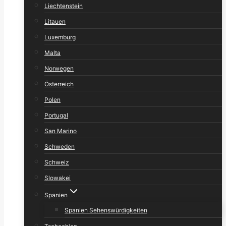
Liechtenstein
Litauen
Luxemburg
Malta
Norwegen
Österreich
Polen
Portugal
San Marino
Schweden
Schweiz
Slowakei
Spanien
Spanien Sehenswürdigkeiten