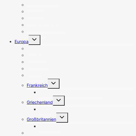
Saarland
Sachsen
Sachsen-Anhalt
Schleswig-Holstein
Thüringen
Untermenü
Europa
umschalten
Belgien
Bulgarien
Dänemark
Estland
Finnland
Untermenü
Frankreich
umschalten
Frankreich Sehenswürdigkeiten
Untermenü
Griechenland
umschalten
Athen
Untermenü
Großbritannien
umschalten
Nordirland
Holland