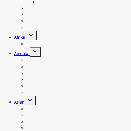
Spanien Sehenswürdigkeiten
Tschechien
Türkei
Ungarn
Vatikanstadt
Untermenü
Afrika
umschalten
Südafrika
Untermenü
Amerika
umschalten
Dominikanische Republik
Kanada
Kuba
Mexiko
Peru
USA
Untermenü
Asien
umschalten
Indonesien
Jordanien
Malaysia
Singapur