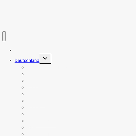
Startseite
Untermenü
Deutschland
umschalten
Baden-Württemberg
Bayern
Berlin
Brandenburg
Bremen
Hamburg
Hessen
Mecklenburg-Vorpommern
Niedersachsen
NRW
Rheinland-Pfalz