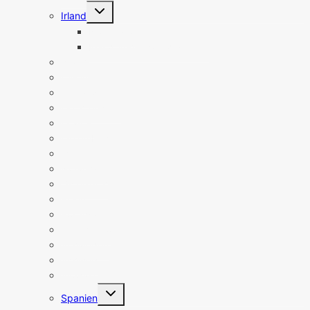
Untermenü
Irland
umschalten
Nordirland
Irland Sehenswürdigkeiten
Island
Italien
Lettland
Liechtenstein
Litauen
Luxemburg
Malta
Norwegen
Österreich
Polen
Portugal
San Marino
Schweden
Schweiz
Slowakei
Untermenü
Spanien
umschalten