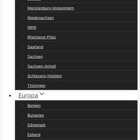
Mecklenburg-Vorpommern
Niedersachsen
NRW
Rheinland-Pfalz
Saarland
Sachsen
Sachsen-Anhalt
Schleswig-Holstein
Thüringen
Europa
Belgien
Bulgarien
Dänemark
Estland