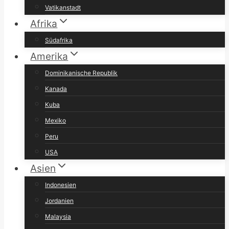
Vatikanstadt
Afrika
Südafrika
Amerika
Dominikanische Republik
Kanada
Kuba
Mexiko
Peru
USA
Asien
Indonesien
Jordanien
Malaysia