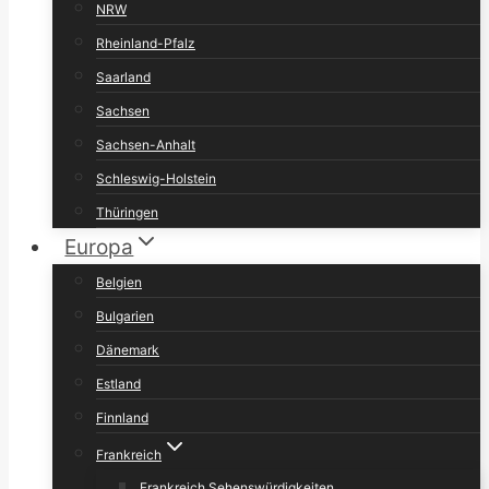
NRW
Rheinland-Pfalz
Saarland
Sachsen
Sachsen-Anhalt
Schleswig-Holstein
Thüringen
Europa
Belgien
Bulgarien
Dänemark
Estland
Finnland
Frankreich
Frankreich Sehenswürdigkeiten