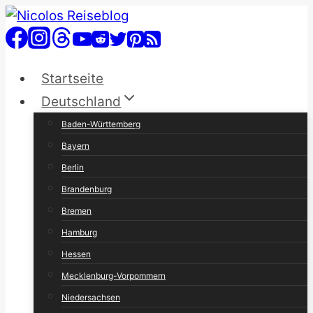
Zum
Inhalt
springen
Startseite
Deutschland
Baden-Württemberg
Bayern
Berlin
Brandenburg
Bremen
Hamburg
Hessen
Mecklenburg-Vorpommern
Niedersachsen