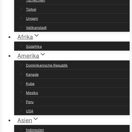
Tschechien
Türkei
Ungarn
Vatikanstadt
Afrika
Südafrika
Amerika
Dominikanische Republik
Kanada
Kuba
Mexiko
Peru
USA
Asien
Indonesien