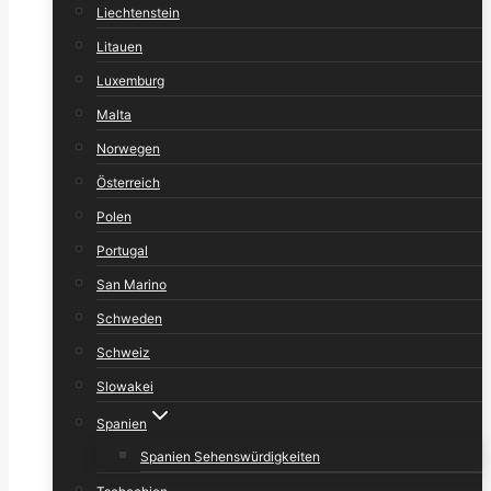
Liechtenstein
Litauen
Luxemburg
Malta
Norwegen
Österreich
Polen
Portugal
San Marino
Schweden
Schweiz
Slowakei
Spanien
Spanien Sehenswürdigkeiten