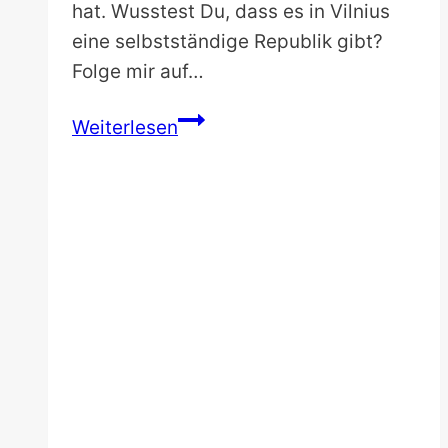
hat. Wusstest Du, dass es in Vilnius
eine selbstständige Republik gibt?
Folge mir auf…
Vilnius
Weiterlesen
Sehenswürdigkeiten
–
Spaziergang
durch
das
Rom
des
Ostens