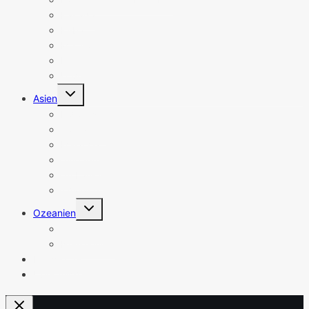
Kanada
Kuba
Mexiko
Peru
USA
Untermenü
Asien
umschalten
Indonesien
Jordanien
Malaysia
Singapur
Sri Lanka
Thailand
Untermenü
Ozeanien
umschalten
Australien
Neuseeland
Newsletter
Über mich