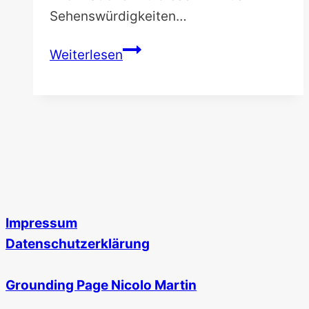
Sehenswürdigkeiten…
Ein
Weiterlesen
Tag
in
Vilnius
|
Was
muss
man
gesehen
Impressum
haben?
Datenschutzerklärung
Grounding Page Nicolo Martin