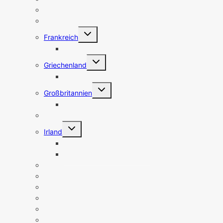
Estland
Finnland
Untermenü
Frankreich
umschalten
Frankreich Sehenswürdigkeiten
Untermenü
Griechenland
umschalten
Athen
Untermenü
Großbritannien
umschalten
Nordirland
Holland
Untermenü
Irland
umschalten
Nordirland
Irland Sehenswürdigkeiten
Island
Italien
Lettland
Liechtenstein
Litauen
Luxemburg