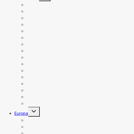
Baden-Württemberg
Bayern
Berlin
Brandenburg
Bremen
Hamburg
Hessen
Mecklenburg-Vorpommern
Niedersachsen
NRW
Rheinland-Pfalz
Saarland
Sachsen
Sachsen-Anhalt
Schleswig-Holstein
Thüringen
Untermenü
Europa
umschalten
Belgien
Bulgarien
Dänemark