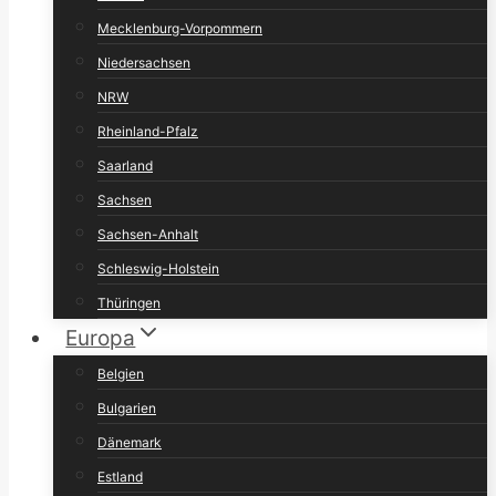
Mecklenburg-Vorpommern
Niedersachsen
NRW
Rheinland-Pfalz
Saarland
Sachsen
Sachsen-Anhalt
Schleswig-Holstein
Thüringen
Europa
Belgien
Bulgarien
Dänemark
Estland