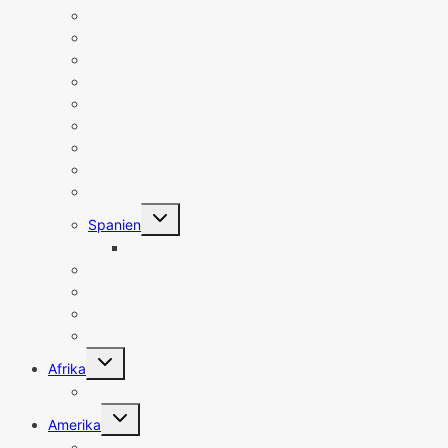
Malta
Norwegen
Österreich
Polen
Portugal
San Marino
Schweden
Schweiz
Slowakei
Untermenü
Spanien
umschalten
Spanien Sehenswürdigkeiten
Tschechien
Türkei
Ungarn
Vatikanstadt
Untermenü
Afrika
umschalten
Südafrika
Untermenü
Amerika
umschalten
Dominikanische Republik