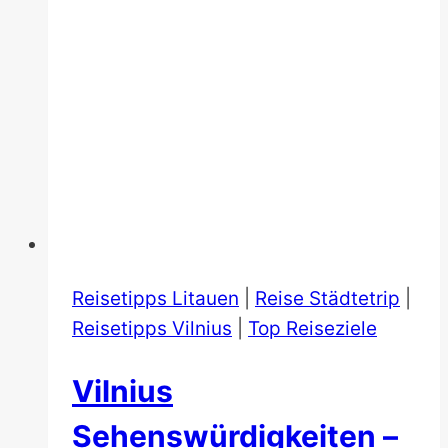
Reisetipps Litauen
|
Reise Städtetrip
|
Reisetipps Vilnius
|
Top Reiseziele
Vilnius
Sehenswürdigkeiten –