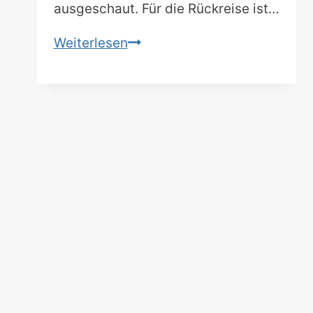
ausgeschaut. Für die Rückreise ist…
Top
Weiterlesen
10
Dornbirn
Sehenswürdigkeiten:
Naturerlebnisse
im
Vorarlberg