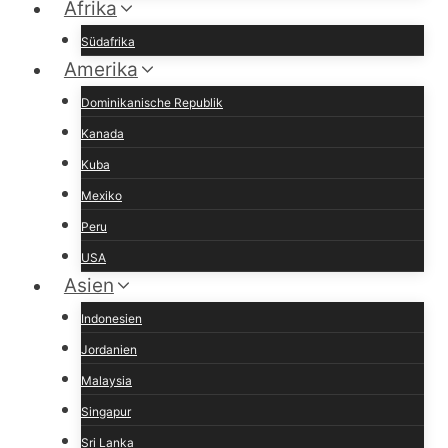
Afrika
Südafrika
Amerika
Dominikanische Republik
Kanada
Kuba
Mexiko
Peru
USA
Asien
Indonesien
Jordanien
Malaysia
Singapur
Sri Lanka