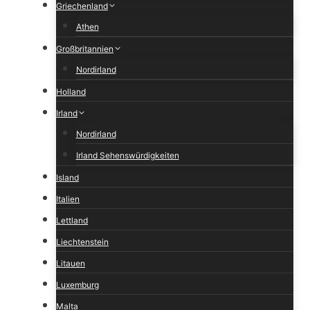
Griechenland
Athen
Großbritannien
Nordirland
Holland
Irland
Nordirland
Irland Sehenswürdigkeiten
Island
Italien
Lettland
Liechtenstein
Litauen
Luxemburg
Malta