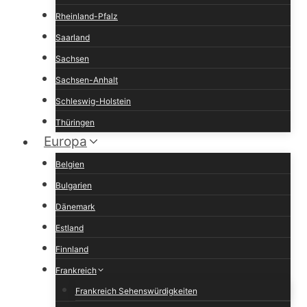
Rheinland-Pfalz
Saarland
Sachsen
Sachsen-Anhalt
Schleswig-Holstein
Thüringen
Europa
Belgien
Bulgarien
Dänemark
Estland
Finnland
Frankreich
Frankreich Sehenswürdigkeiten