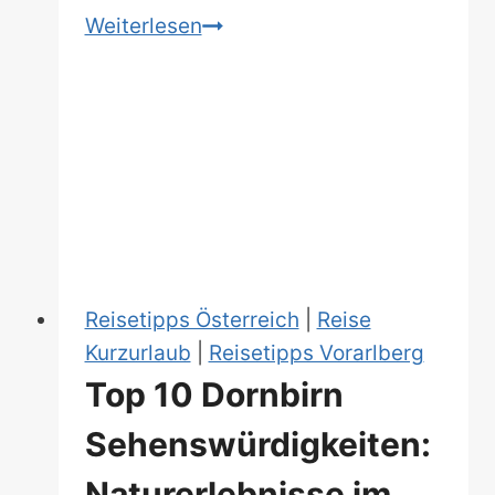
Wanderung
Weiterlesen
durch
die
Rappenlochschlucht
&
Alplochschlucht
Reisetipps Österreich
|
Reise
Kurzurlaub
|
Reisetipps Vorarlberg
Top 10 Dornbirn
Sehenswürdigkeiten:
Naturerlebnisse im