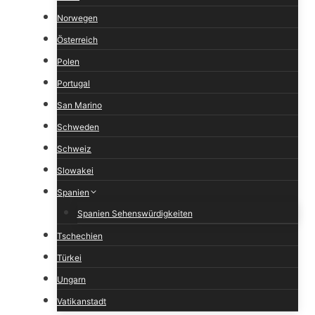
Norwegen
Österreich
Polen
Portugal
San Marino
Schweden
Schweiz
Slowakei
Spanien
Spanien Sehenswürdigkeiten
Tschechien
Türkei
Ungarn
Vatikanstadt