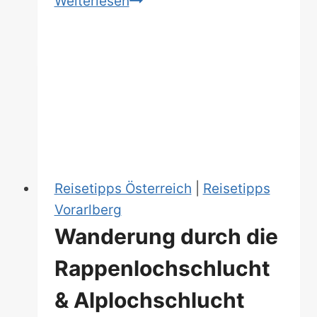
Karren
Weiterlesen
in
Dornbirn
|
Exklusiver
Aussichtspunkt
ins
Land
Reisetipps Österreich
|
Reisetipps
Vorarlberg
Wanderung durch die
Rappenlochschlucht
& Alplochschlucht