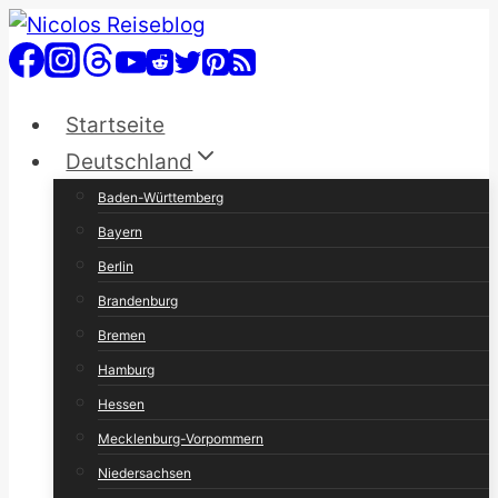
Zum
Inhalt
springen
Startseite
Deutschland
Baden-Württemberg
Bayern
Berlin
Brandenburg
Bremen
Hamburg
Hessen
Mecklenburg-Vorpommern
Niedersachsen