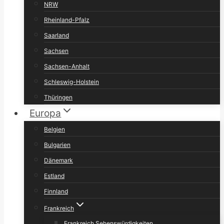
NRW
Rheinland-Pfalz
Saarland
Sachsen
Sachsen-Anhalt
Schleswig-Holstein
Thüringen
Europa
Belgien
Bulgarien
Dänemark
Estland
Finnland
Frankreich
Frankreich Sehenswürdigkeiten