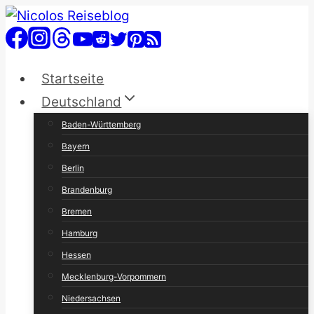
Zum
Inhalt
springen
Startseite
Deutschland
Baden-Württemberg
Bayern
Berlin
Brandenburg
Bremen
Hamburg
Hessen
Mecklenburg-Vorpommern
Niedersachsen