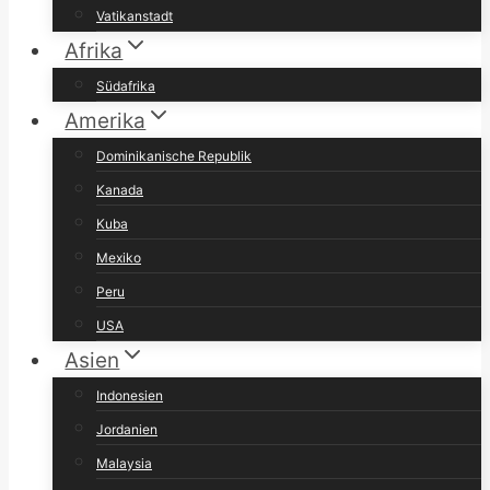
Vatikanstadt
Afrika
Südafrika
Amerika
Dominikanische Republik
Kanada
Kuba
Mexiko
Peru
USA
Asien
Indonesien
Jordanien
Malaysia