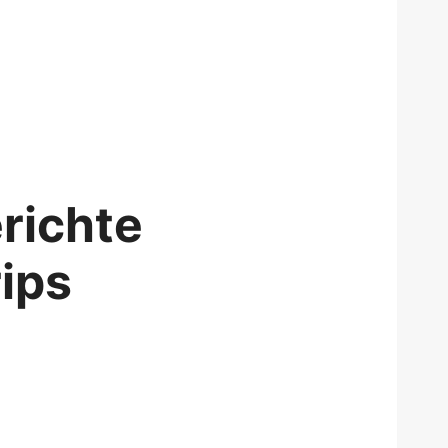
erichte
rips