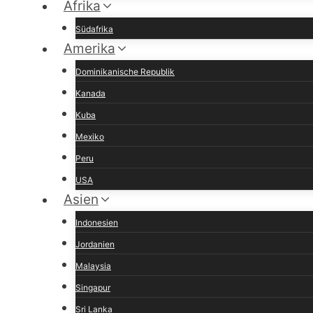
Afrika
Südafrika
Amerika
Dominikanische Republik
Kanada
Kuba
Mexiko
Peru
USA
Asien
Indonesien
Jordanien
Malaysia
Singapur
Sri Lanka