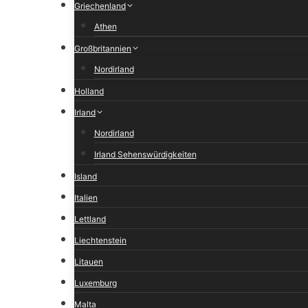
Griechenland
Athen
Großbritannien
Nordirland
Holland
Irland
Nordirland
Irland Sehenswürdigkeiten
Island
Italien
Lettland
Liechtenstein
Litauen
Luxemburg
Malta