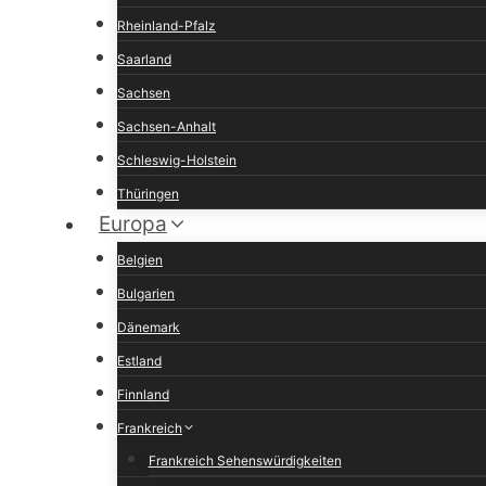
Rheinland-Pfalz
Saarland
Sachsen
Sachsen-Anhalt
Schleswig-Holstein
Thüringen
Europa
Belgien
Bulgarien
Dänemark
Estland
Finnland
Frankreich
Frankreich Sehenswürdigkeiten