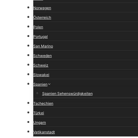
Norwegen
Österreich
Polen
Portugal
San Marino
Schweden
Schweiz
Slowakei
Spanien
Spanien Sehenswürdigkeiten
Tschechien
Türkei
Ungarn
Vatikanstadt