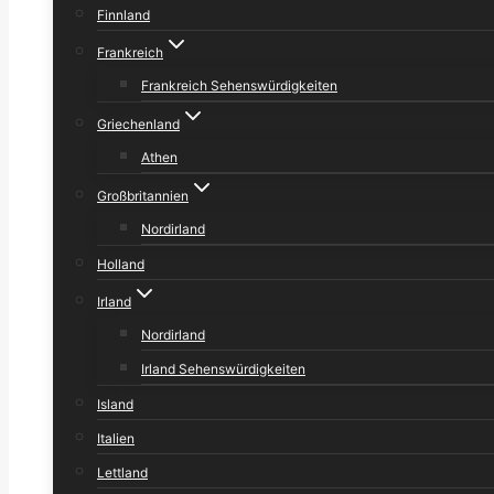
Finnland
Frankreich
Frankreich Sehenswürdigkeiten
Griechenland
Athen
Großbritannien
Nordirland
Holland
Irland
Nordirland
Irland Sehenswürdigkeiten
Island
Italien
Lettland