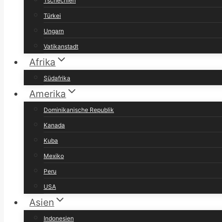
Tschechien
Türkei
Ungarn
Vatikanstadt
Afrika
Südafrika
Amerika
Dominikanische Republik
Kanada
Kuba
Mexiko
Peru
USA
Asien
Indonesien