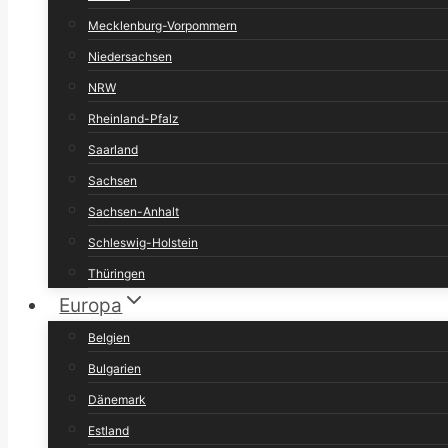
Mecklenburg-Vorpommern
Niedersachsen
NRW
Rheinland-Pfalz
Saarland
Sachsen
Sachsen-Anhalt
Schleswig-Holstein
Thüringen
Europa
Belgien
Bulgarien
Dänemark
Estland