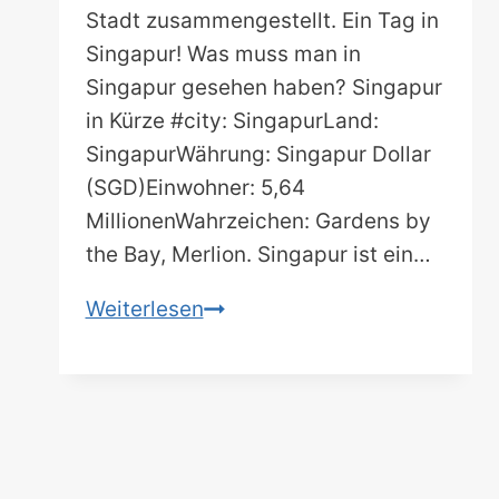
Stadt zusammengestellt. Ein Tag in
Singapur! Was muss man in
Singapur gesehen haben? Singapur
in Kürze #city: SingapurLand:
SingapurWährung: Singapur Dollar
(SGD)Einwohner: 5,64
MillionenWahrzeichen: Gardens by
the Bay, Merlion. Singapur ist ein…
Was
Weiterlesen
muss
man
in
Singapur
gemacht