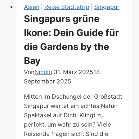
Supertrees
Asien
|
Reise Städtetrip
|
Singapur
Singapurs grüne
Ikone: Dein Guide für
die Gardens by the
Bay
Von
Nicolo
31. März 2025
18.
September 2025
Mitten im Dschungel der Großstadt
Singapur wartet ein echtes Natur-
Spektakel auf Dich. Klingt zu
perfekt, um wahr zu sein? Viele
Reisende fragen sich: Sind die