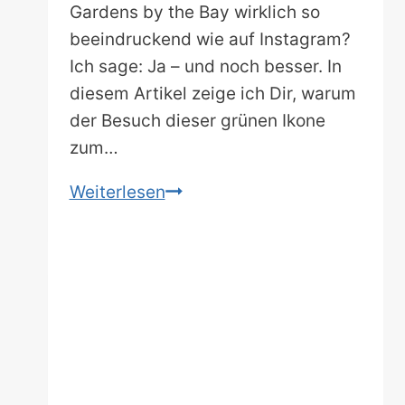
Gardens by the Bay wirklich so
beeindruckend wie auf Instagram?
Ich sage: Ja – und noch besser. In
diesem Artikel zeige ich Dir, warum
der Besuch dieser grünen Ikone
zum…
Singapurs
Weiterlesen
grüne
Ikone:
Dein
Guide
für
die
Gardens