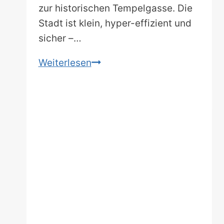
zur historischen Tempelgasse. Die
Stadt ist klein, hyper-effizient und
sicher –…
Singapur
Weiterlesen
an
einem
Tag!
Die
besten
Highlights
zwischen
Skyline,
Streetfood
und