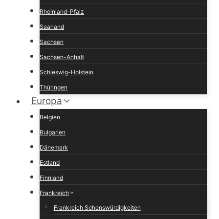
Rheinland-Pfalz
Saarland
Sachsen
Sachsen-Anhalt
Schleswig-Holstein
Thüringen
Europa
Belgien
Bulgarien
Dänemark
Estland
Finnland
Frankreich
Frankreich Sehenswürdigkeiten