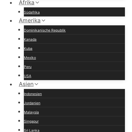
Afrika
Südafrika
Amerika
Dominikanische Republik
Kanada
Kuba
Mexiko
Peru
USA
Asien
Indonesien
Jordanien
Malaysia
Singapur
Sri Lanka