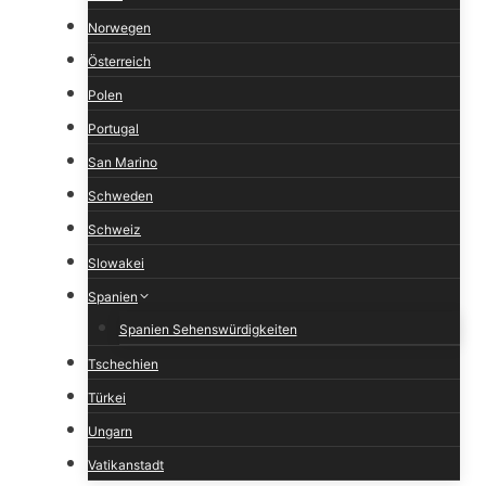
Norwegen
Österreich
Polen
Portugal
San Marino
Schweden
Schweiz
Slowakei
Spanien
Spanien Sehenswürdigkeiten
Tschechien
Türkei
Ungarn
Vatikanstadt