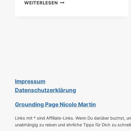
IRLAND
WEITERLESEN
ROADTRIP
|
15
TRAUMHAFTE
REISEZIELE
IN
WESTIRLAND
Impressum
Datenschutzerklärung
Grounding Page Nicolo Martin
Links mit * sind Affiliate-Links. Wenn Du darüber buchst, unte
unabhängig zu reisen und ehrliche Tipps für Dich zu schrei