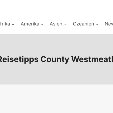
frika
Amerika
Asien
Ozeanien
New
Reisetipps County Westmeat