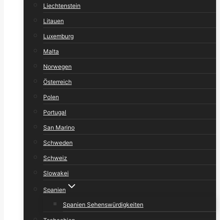
Liechtenstein
Litauen
Luxemburg
Malta
Norwegen
Österreich
Polen
Portugal
San Marino
Schweden
Schweiz
Slowakei
Spanien
Spanien Sehenswürdigkeiten