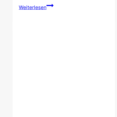
Die
Weiterlesen
18
besten
Belfast
Sehenswürdigkeiten
und
Insider
Tipps