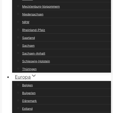
Mecklenburg-Vorpommern
Niedersachsen
NRW
Rheinland-Pfalz
Saarland
Sachsen
Sachsen-Anhalt
Schleswig-Holstein
Thüringen
Europa
Belgien
Bulgarien
Dänemark
Estland