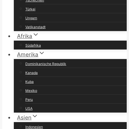
Tschechien
Türkei
Ungarn
Vatikanstadt
Afrika
Südafrika
Amerika
Dominikanische Republik
Kanada
Kuba
Mexiko
Peru
USA
Asien
Indonesien