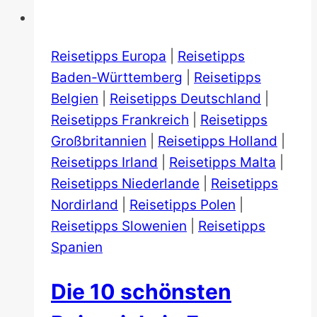
Reisetipps Europa
|
Reisetipps
Baden-Württemberg
|
Reisetipps
Belgien
|
Reisetipps Deutschland
|
Reisetipps Frankreich
|
Reisetipps
Großbritannien
|
Reisetipps Holland
|
Reisetipps Irland
|
Reisetipps Malta
|
Reisetipps Niederlande
|
Reisetipps
Nordirland
|
Reisetipps Polen
|
Reisetipps Slowenien
|
Reisetipps
Spanien
Die 10 schönsten