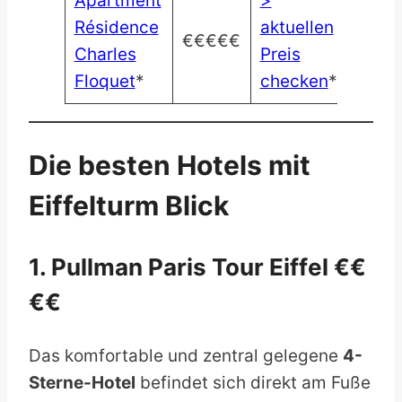
Apartment
>
Résidence
aktuellen
€€€€€
Charles
Preis
Floquet
*
checken
*
Die besten Hotels mit
Eiffelturm Blick
1. Pullman Paris Tour Eiffel €€
€€
Das komfortable und zentral gelegene
4-
Sterne-Hotel
befindet sich direkt am Fuße