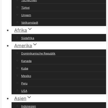
Tschechien
Türkei
Ungarn
Vatikanstadt
Afrika
Südafrika
Amerika
Dominikanische Republik
Kanada
Kuba
Mexiko
Peru
USA
Asien
Indonesien