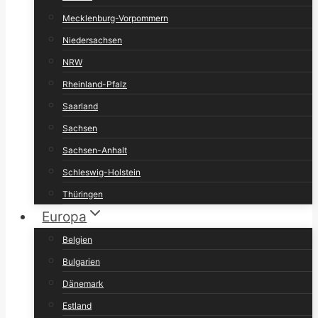
Mecklenburg-Vorpommern
Niedersachsen
NRW
Rheinland-Pfalz
Saarland
Sachsen
Sachsen-Anhalt
Schleswig-Holstein
Thüringen
Europa
Belgien
Bulgarien
Dänemark
Estland