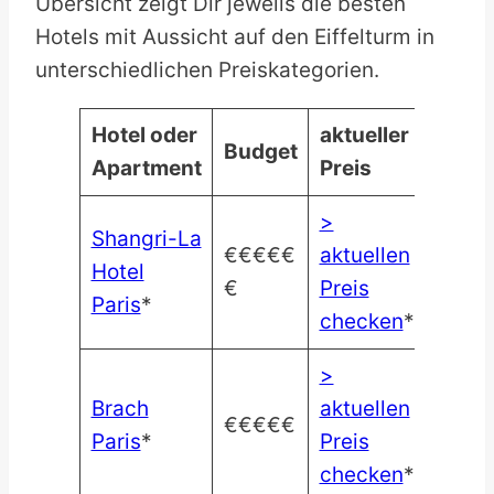
Übersicht zeigt Dir jeweils die besten
Hotels mit Aussicht auf den Eiffelturm in
unterschiedlichen Preiskategorien.
Hotel oder
aktueller
Budget
Apartment
Preis
>
Shangri-La
€€€€€
aktuellen
Hotel
€
Preis
Paris
*
checken
*
>
Brach
aktuellen
€€€€€
Paris
*
Preis
checken
*