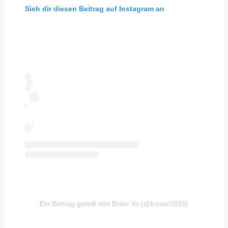
Sieh dir diesen Beitrag auf Instagram an
Ein Beitrag geteilt von Brien Yo (@travor0828)