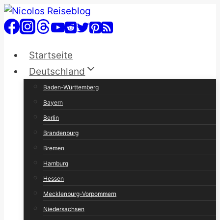
Zum
Inhalt
springen
Startseite
Deutschland
Baden-Württemberg
Bayern
Berlin
Brandenburg
Bremen
Hamburg
Hessen
Mecklenburg-Vorpommern
Niedersachsen