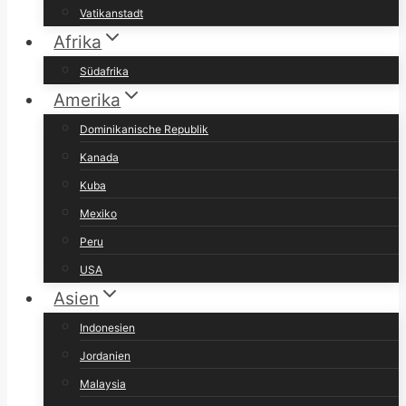
Vatikanstadt
Afrika
Südafrika
Amerika
Dominikanische Republik
Kanada
Kuba
Mexiko
Peru
USA
Asien
Indonesien
Jordanien
Malaysia