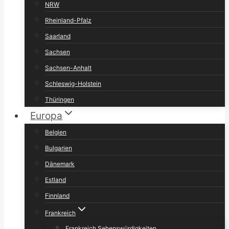
NRW
Rheinland-Pfalz
Saarland
Sachsen
Sachsen-Anhalt
Schleswig-Holstein
Thüringen
Europa
Belgien
Bulgarien
Dänemark
Estland
Finnland
Frankreich
Frankreich Sehenswürdigkeiten