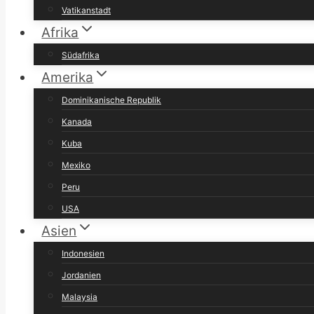
Vatikanstadt
Afrika
Südafrika
Amerika
Dominikanische Republik
Kanada
Kuba
Mexiko
Peru
USA
Asien
Indonesien
Jordanien
Malaysia