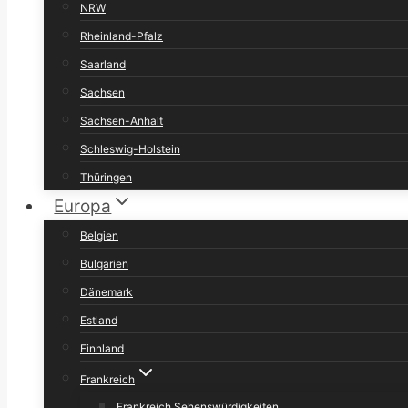
NRW
Rheinland-Pfalz
Saarland
Sachsen
Sachsen-Anhalt
Schleswig-Holstein
Thüringen
Europa
Belgien
Bulgarien
Dänemark
Estland
Finnland
Frankreich
Frankreich Sehenswürdigkeiten