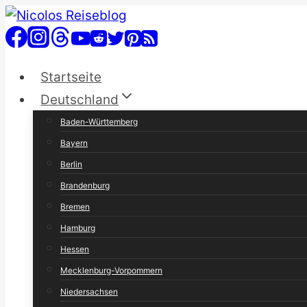
Zum
Inhalt
springen
Startseite
Deutschland
Baden-Württemberg
Bayern
Berlin
Brandenburg
Bremen
Hamburg
Hessen
Mecklenburg-Vorpommern
Niedersachsen