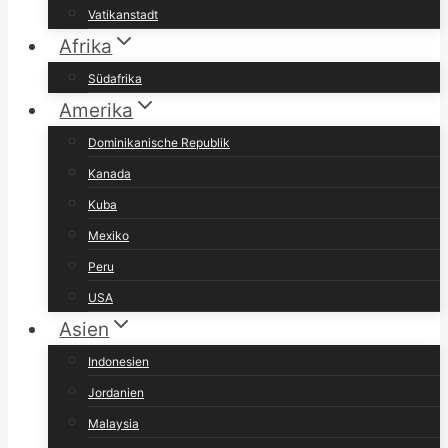
Vatikanstadt
Afrika
Südafrika
Amerika
Dominikanische Republik
Kanada
Kuba
Mexiko
Peru
USA
Asien
Indonesien
Jordanien
Malaysia