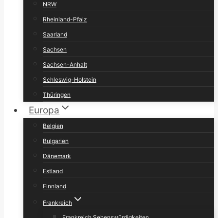
NRW
Rheinland-Pfalz
Saarland
Sachsen
Sachsen-Anhalt
Schleswig-Holstein
Thüringen
Europa
Belgien
Bulgarien
Dänemark
Estland
Finnland
Frankreich
Frankreich Sehenswürdigkeiten