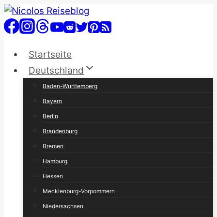
Zum
Inhalt
springen
Startseite
Deutschland
Baden-Württemberg
Bayern
Berlin
Brandenburg
Bremen
Hamburg
Hessen
Mecklenburg-Vorpommern
Niedersachsen