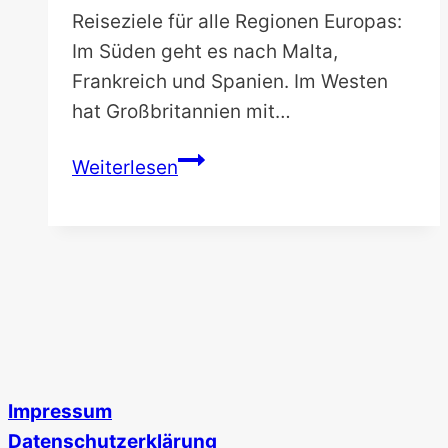
Reiseziele für alle Regionen Europas:
Im Süden geht es nach Malta,
Frankreich und Spanien. Im Westen
hat Großbritannien mit…
Die
Weiterlesen
10
schönsten
Reiseziele
in
Europa
Impressum
Datenschutzerklärung