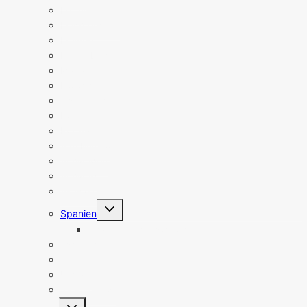
Lettland
Liechtenstein
Litauen
Luxemburg
Malta
Norwegen
Österreich
Polen
Portugal
San Marino
Schweden
Schweiz
Slowakei
Untermenü
Spanien
umschalten
Spanien Sehenswürdigkeiten
Tschechien
Türkei
Ungarn
Vatikanstadt
Untermenü