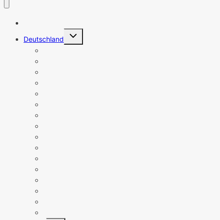
Startseite
Untermenü
Deutschland
umschalten
Baden-Württemberg
Bayern
Berlin
Brandenburg
Bremen
Hamburg
Hessen
Mecklenburg-Vorpommern
Niedersachsen
NRW
Rheinland-Pfalz
Saarland
Sachsen
Sachsen-Anhalt
Schleswig-Holstein
Thüringen