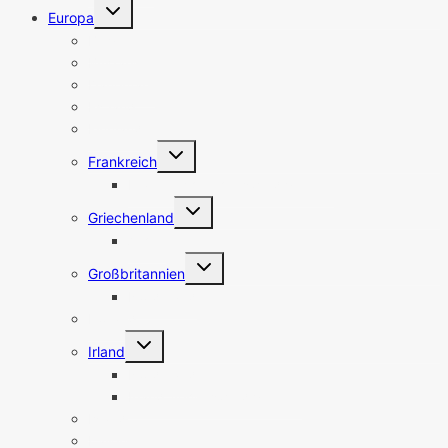
Untermenü
Europa
umschalten
Belgien
Bulgarien
Dänemark
Estland
Finnland
Untermenü
Frankreich
umschalten
Frankreich Sehenswürdigkeiten
Untermenü
Griechenland
umschalten
Athen
Untermenü
Großbritannien
umschalten
Nordirland
Holland
Untermenü
Irland
umschalten
Nordirland
Irland Sehenswürdigkeiten
Island
Italien