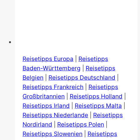
Reisetipps Europa
|
Reisetipps
Baden-Württemberg
|
Reisetipps
Belgien
|
Reisetipps Deutschland
|
Reisetipps Frankreich
|
Reisetipps
Großbritannien
|
Reisetipps Holland
|
Reisetipps Irland
|
Reisetipps Malta
|
Reisetipps Niederlande
|
Reisetipps
Nordirland
|
Reisetipps Polen
|
Reisetipps Slowenien
|
Reisetipps