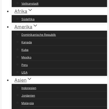
Vatikanstadt
Afrika
Südafrika
Amerika
Dominikanische Republik
Kanada
Kuba
Mexiko
Peru
USA
Asien
Indonesien
Jordanien
Malaysia