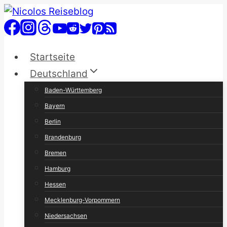
Zum
Inhalt
springen
Startseite
Deutschland
Baden-Württemberg
Bayern
Berlin
Brandenburg
Bremen
Hamburg
Hessen
Mecklenburg-Vorpommern
Niedersachsen