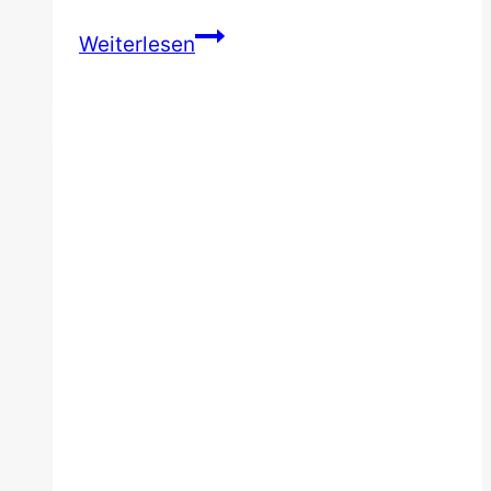
Die
Weiterlesen
18
besten
Belfast
Sehenswürdigkeiten
und
Insider
Tipps