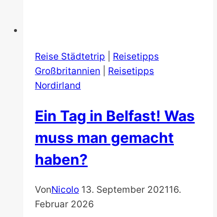
Reise Städtetrip
|
Reisetipps
Großbritannien
|
Reisetipps
Nordirland
Ein Tag in Belfast! Was
muss man gemacht
haben?
Von
Nicolo
13. September 2021
16.
Februar 2026