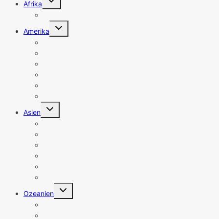
Afrika
umschalten
Südafrika
Untermenü
Amerika
umschalten
Dominikanische Republik
Kanada
Kuba
Mexiko
Peru
USA
Untermenü
Asien
umschalten
Indonesien
Jordanien
Malaysia
Singapur
Sri Lanka
Thailand
Untermenü
Ozeanien
umschalten
Australien
Neuseeland