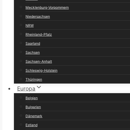
Mecklenburg-Vorpommern
Niedersachsen
NRW
Rheinland-Pfalz
Saarland
Sachsen
Sachsen-Anhalt
Schleswig-Holstein
Thüringen
Europa
Belgien
Bulgarien
Dänemark
Estland