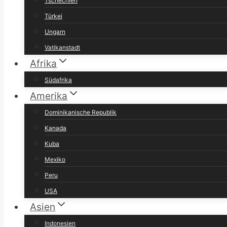
Tschechien
Türkei
Ungarn
Vatikanstadt
Afrika
Südafrika
Amerika
Dominikanische Republik
Kanada
Kuba
Mexiko
Peru
USA
Asien
Indonesien