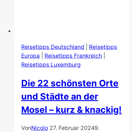
Reisetipps Deutschland
|
Reisetipps
Europa
|
Reisetipps Frankreich
|
Reisetipps Luxemburg
Die 22 schönsten Orte
und Städte an der
Mosel – kurz & knackig!
Von
Nicolo
27. Februar 2024
9.