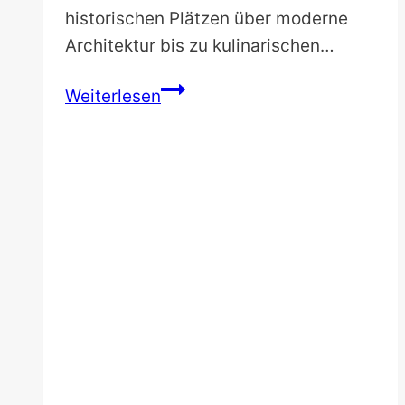
historischen Plätzen über moderne
Architektur bis zu kulinarischen…
Oslo
Weiterlesen
Stadtrundgang:
3
Touren
auf
eigene
Faust