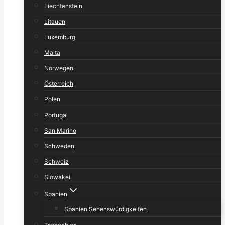
Liechtenstein
Litauen
Luxemburg
Malta
Norwegen
Österreich
Polen
Portugal
San Marino
Schweden
Schweiz
Slowakei
Spanien
Spanien Sehenswürdigkeiten