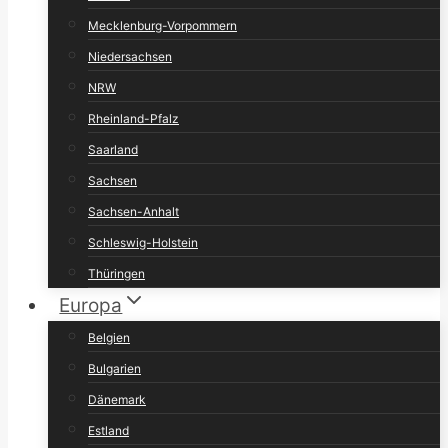
Mecklenburg-Vorpommern
Niedersachsen
NRW
Rheinland-Pfalz
Saarland
Sachsen
Sachsen-Anhalt
Schleswig-Holstein
Thüringen
Europa
Belgien
Bulgarien
Dänemark
Estland