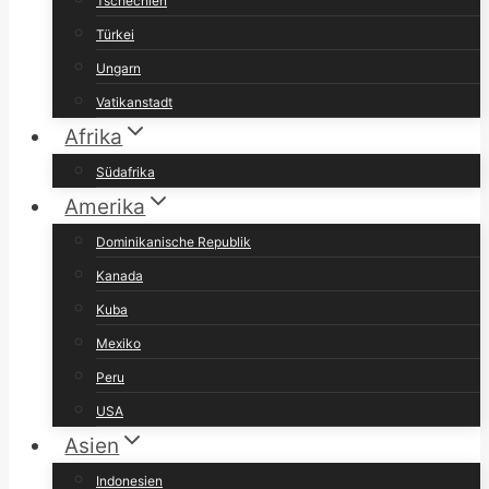
Tschechien
Türkei
Ungarn
Vatikanstadt
Afrika
Südafrika
Amerika
Dominikanische Republik
Kanada
Kuba
Mexiko
Peru
USA
Asien
Indonesien