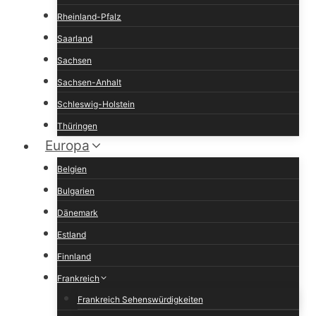
Rheinland-Pfalz
Saarland
Sachsen
Sachsen-Anhalt
Schleswig-Holstein
Thüringen
Europa
Belgien
Bulgarien
Dänemark
Estland
Finnland
Frankreich
Frankreich Sehenswürdigkeiten