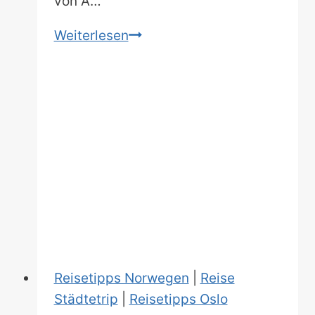
von A…
Ein
Weiterlesen
Tag
in
Oslo:
Dein
24-
Stunden-
Guide
für
den
hohen
Norden!
Reisetipps Norwegen
|
Reise
Städtetrip
|
Reisetipps Oslo