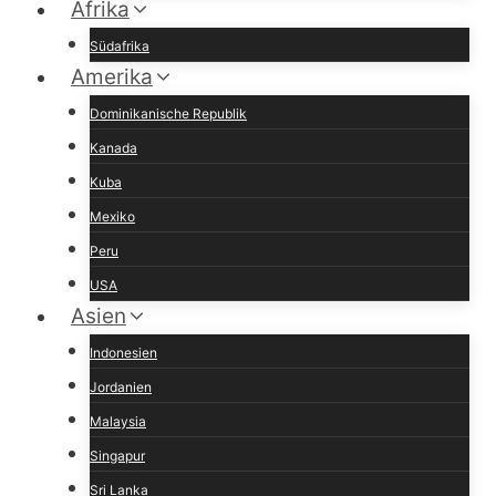
Afrika
Südafrika
Amerika
Dominikanische Republik
Kanada
Kuba
Mexiko
Peru
USA
Asien
Indonesien
Jordanien
Malaysia
Singapur
Sri Lanka