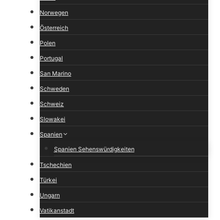
Norwegen
Österreich
Polen
Portugal
San Marino
Schweden
Schweiz
Slowakei
Spanien
Spanien Sehenswürdigkeiten
Tschechien
Türkei
Ungarn
Vatikanstadt