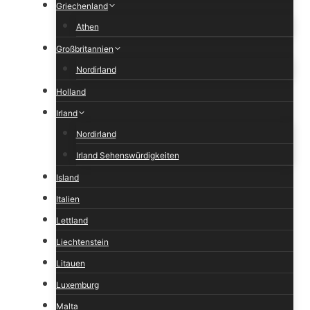
Griechenland
Athen
Großbritannien
Nordirland
Holland
Irland
Nordirland
Irland Sehenswürdigkeiten
Island
Italien
Lettland
Liechtenstein
Litauen
Luxemburg
Malta