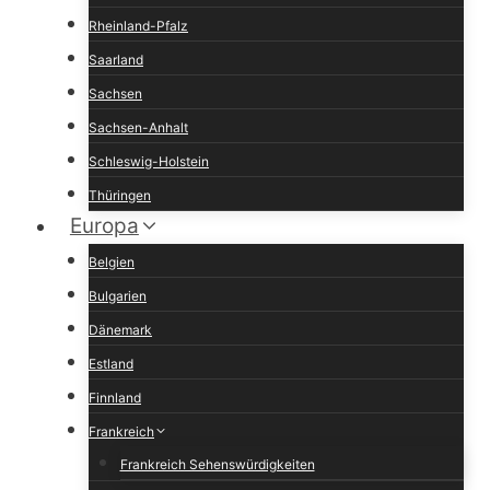
Rheinland-Pfalz
Saarland
Sachsen
Sachsen-Anhalt
Schleswig-Holstein
Thüringen
Europa
Belgien
Bulgarien
Dänemark
Estland
Finnland
Frankreich
Frankreich Sehenswürdigkeiten