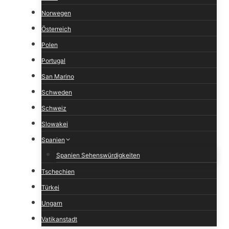
Norwegen
Österreich
Polen
Portugal
San Marino
Schweden
Schweiz
Slowakei
Spanien
Spanien Sehenswürdigkeiten
Tschechien
Türkei
Ungarn
Vatikanstadt