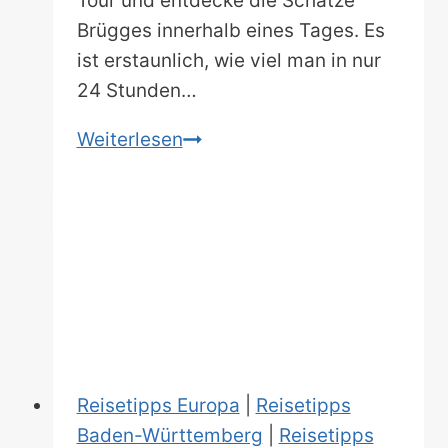
Tour und entdecke die Schätze
Brügges innerhalb eines Tages. Es
ist erstaunlich, wie viel man in nur
24 Stunden…
Ein
Weiterlesen
Tag
in
Brügge
–
Was
muss
man
gesehen
Reisetipps Europa
|
Reisetipps
haben?
Baden-Württemberg
|
Reisetipps