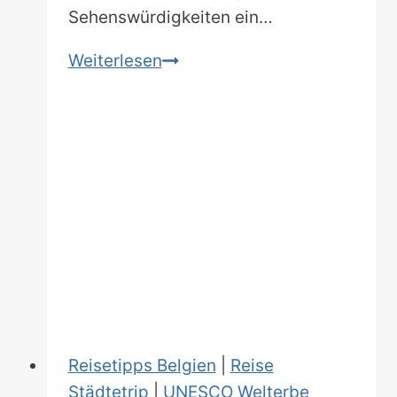
Sehenswürdigkeiten ein…
Ein
Weiterlesen
Tag
in
Gent.
Was
muss
man
gesehen
haben?
Reisetipps Belgien
|
Reise
Städtetrip
|
UNESCO Welterbe