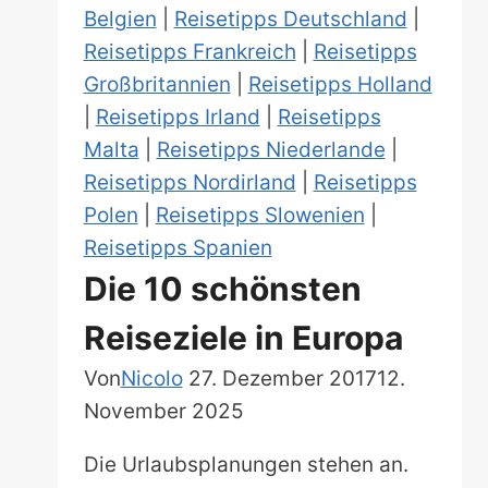
Belgien
|
Reisetipps Deutschland
|
Reisetipps Frankreich
|
Reisetipps
Großbritannien
|
Reisetipps Holland
|
Reisetipps Irland
|
Reisetipps
Malta
|
Reisetipps Niederlande
|
Reisetipps Nordirland
|
Reisetipps
Polen
|
Reisetipps Slowenien
|
Reisetipps Spanien
Die 10 schönsten
Reiseziele in Europa
Von
Nicolo
27. Dezember 2017
12.
November 2025
Die Urlaubsplanungen stehen an.