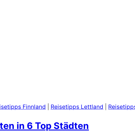
isetipps Finnland
|
Reisetipps Lettland
|
Reisetipp
en in 6 Top Städten