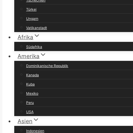
Tschechien
Türkei
Ungarn
Vatikanstadt
Afrika
Südafrika
Amerika
Dominikanische Republik
Kanada
Kuba
Mexiko
Peru
USA
Asien
Indonesien