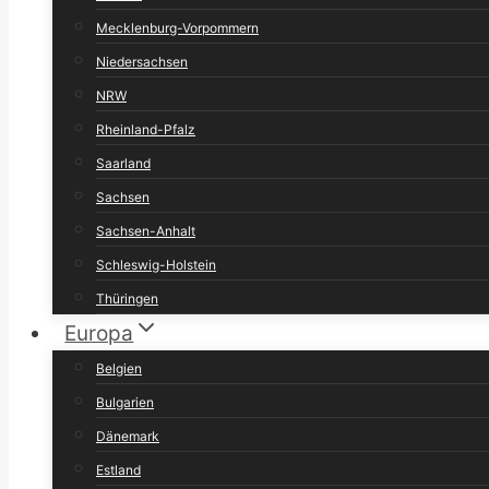
Mecklenburg-Vorpommern
Niedersachsen
NRW
Rheinland-Pfalz
Saarland
Sachsen
Sachsen-Anhalt
Schleswig-Holstein
Thüringen
Europa
Belgien
Bulgarien
Dänemark
Estland