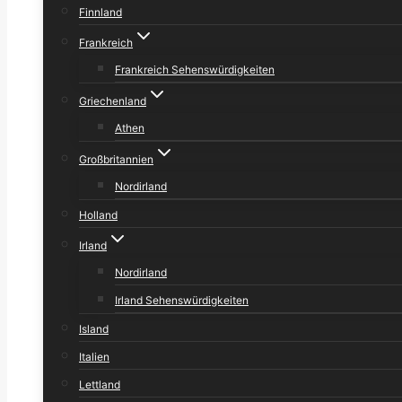
Finnland
Frankreich
Frankreich Sehenswürdigkeiten
Griechenland
Athen
Großbritannien
Nordirland
Holland
Irland
Nordirland
Irland Sehenswürdigkeiten
Island
Italien
Lettland