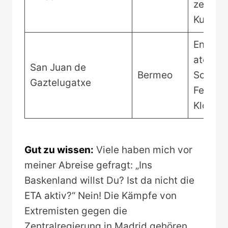
zeitge
Kunst
Entdeck
atembe
San Juan de
Bermeo
Schönhe
Gaztelugatxe
Felseni
Kloster
Gut zu wissen:
Viele haben mich vor
meiner Abreise gefragt: „Ins
Baskenland willst Du? Ist da nicht die
ETA aktiv?“ Nein! Die Kämpfe von
Extremisten gegen die
Zentralregierung in Madrid gehören