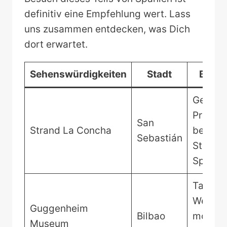
definitiv eine Empfehlung wert. Lass
uns zusammen entdecken, was Dich
dort erwartet.
Sehenswürdigkeiten
Stadt
Besch
Genieß
Pracht 
San
Strand La Concha
berühm
Sebastián
Strande
Spanie
Tauche 
Welt de
Guggenheim
Bilbao
modern
Museum