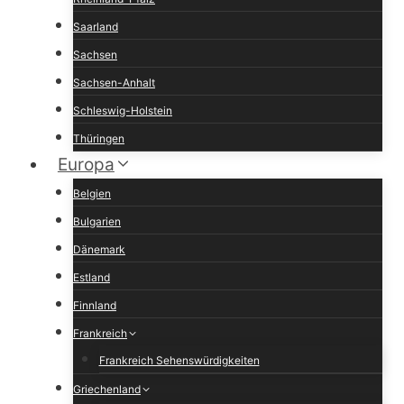
Saarland
Sachsen
Sachsen-Anhalt
Schleswig-Holstein
Thüringen
Europa
Belgien
Bulgarien
Dänemark
Estland
Finnland
Frankreich
Frankreich Sehenswürdigkeiten
Griechenland