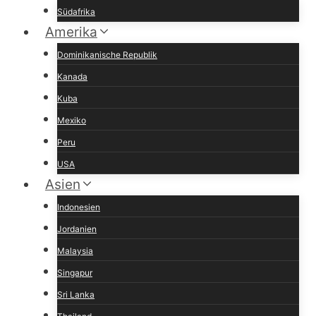
Südafrika
Amerika
Dominikanische Republik
Kanada
Kuba
Mexiko
Peru
USA
Asien
Indonesien
Jordanien
Malaysia
Singapur
Sri Lanka