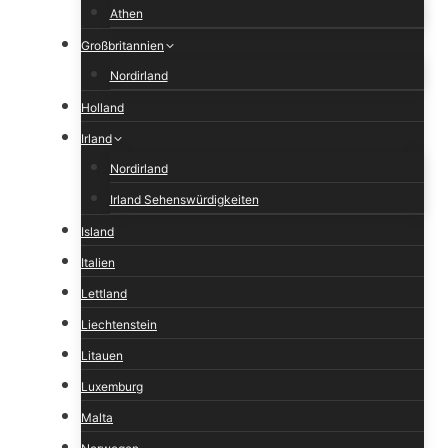
Athen
Großbritannien
Nordirland
Holland
Irland
Nordirland
Irland Sehenswürdigkeiten
Island
Italien
Lettland
Liechtenstein
Litauen
Luxemburg
Malta