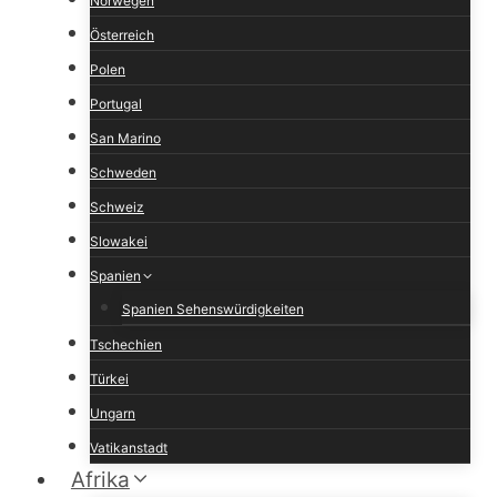
Norwegen
Österreich
Polen
Portugal
San Marino
Schweden
Schweiz
Slowakei
Spanien
Spanien Sehenswürdigkeiten
Tschechien
Türkei
Ungarn
Vatikanstadt
Afrika