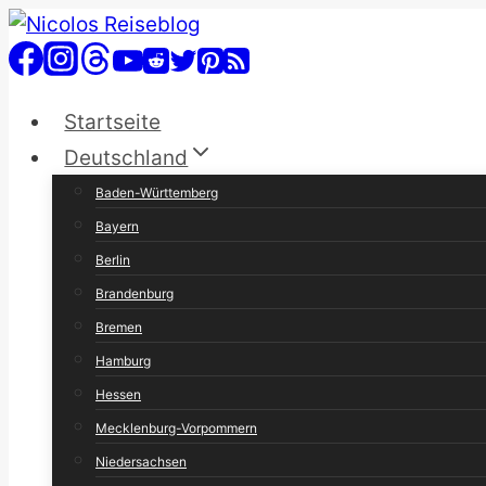
Zum
Inhalt
springen
Startseite
Deutschland
Baden-Württemberg
Bayern
Berlin
Brandenburg
Bremen
Hamburg
Hessen
Mecklenburg-Vorpommern
Niedersachsen