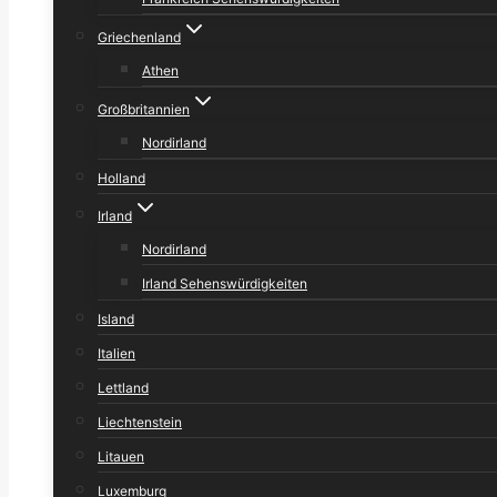
Griechenland
Athen
Großbritannien
Nordirland
Holland
Irland
Nordirland
Irland Sehenswürdigkeiten
Island
Italien
Lettland
Liechtenstein
Litauen
Luxemburg