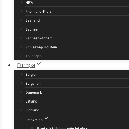
NRW
Rheinland-Pfalz
Saarland
Sachsen
Sachsen-Anhalt
Schleswig-Holstein
Thüringen
Europa
Belgien
Bulgarien
Dänemark
Estland
Finnland
Frankreich
Frankreich Sehenswürdigkeiten