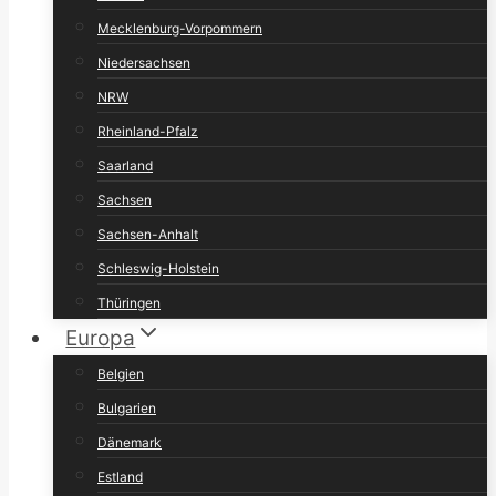
Mecklenburg-Vorpommern
Niedersachsen
NRW
Rheinland-Pfalz
Saarland
Sachsen
Sachsen-Anhalt
Schleswig-Holstein
Thüringen
Europa
Belgien
Bulgarien
Dänemark
Estland