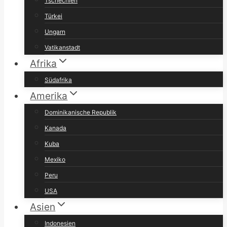
Tschechien
Türkei
Ungarn
Vatikanstadt
Afrika
Südafrika
Amerika
Dominikanische Republik
Kanada
Kuba
Mexiko
Peru
USA
Asien
Indonesien