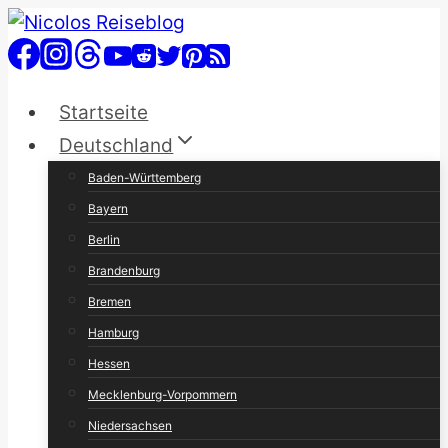
Zum
Inhalt
springen
Startseite
Deutschland
Baden-Württemberg
Bayern
Berlin
Brandenburg
Bremen
Hamburg
Hessen
Mecklenburg-Vorpommern
Niedersachsen