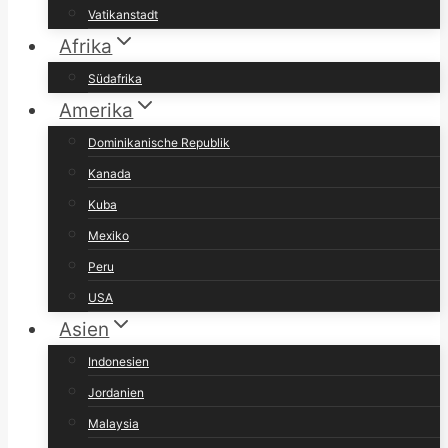
Vatikanstadt
Afrika
Südafrika
Amerika
Dominikanische Republik
Kanada
Kuba
Mexiko
Peru
USA
Asien
Indonesien
Jordanien
Malaysia