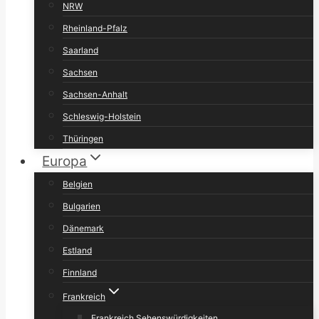
NRW
Rheinland-Pfalz
Saarland
Sachsen
Sachsen-Anhalt
Schleswig-Holstein
Thüringen
Europa
Belgien
Bulgarien
Dänemark
Estland
Finnland
Frankreich
Frankreich Sehenswürdigkeiten