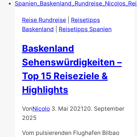
Brücken
der
Welt:
Reise Rundreise
|
Reisetipps
Die
Baskenland
|
Reisetipps Spanien
Highlights
Baskenland
von
Deutschlands
Sehenswürdigkeiten –
Reisebloggern
Top 15 Reiseziele &
Highlights
Von
Nicolo
3. Mai 2021
20. September
2025
Vom pulsierenden Flughafen Bilbao