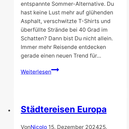
entspannte Sommer-Alternative. Du
hast keine Lust mehr auf glühenden
Asphalt, verschwitzte T-Shirts und
überfüllte Strände bei 40 Grad im
Schatten? Dann bist Du nicht allein.
Immer mehr Reisende entdecken
gerade einen neuen Trend für…
Die
Weiterlesen
12
besten
Coolcation-
Reiseziele
Städtereisen Europa
in
Europa:
Von
Nicolo
15. Dezember 2024
25.