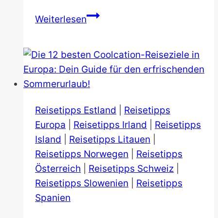
Die
Weiterlesen
schönsten
Städte
Spaniens:
Zwischen
Tapas-
Rausch
Reisetipps Estland
|
Reisetipps
und
Europa
|
Reisetipps Irland
|
Reisetipps
Gotik-
Island
|
Reisetipps Litauen
|
Gänsehaut
Reisetipps Norwegen
|
Reisetipps
Österreich
|
Reisetipps Schweiz
|
Reisetipps Slowenien
|
Reisetipps
Spanien