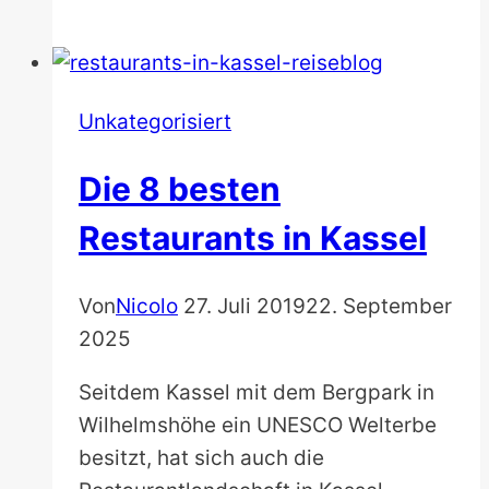
Sehenswürdigkeiten
–
Top
15
Unkategorisiert
Reiseziele
&
Die 8 besten
Highlights
Restaurants in Kassel
Von
Nicolo
27. Juli 2019
22. September
2025
Seitdem Kassel mit dem Bergpark in
Wilhelmshöhe ein UNESCO Welterbe
besitzt, hat sich auch die