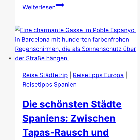
Kirche
Weiterlesen
San
Juan
de
Gaztelugatxe
Reise Städtetrip
|
Reisetipps Europa
|
Reisetipps Spanien
Die schönsten Städte
Spaniens: Zwischen
Tapas-Rausch und