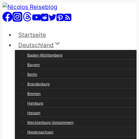
Zum
Inhalt
springen
Startseite
Deutschland
Baden-Württemberg
Bayern
Berlin
Brandenburg
Bremen
Hamburg
Hessen
Mecklenburg-Vorpommern
Niedersachsen