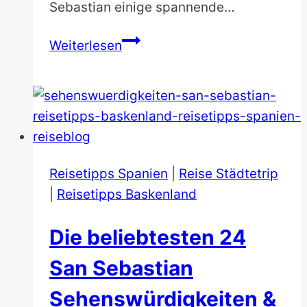
Sebastian einige spannende…
Ein
Weiterlesen
Tag
in
San
Sebastian.
Was
kann
Reisetipps Spanien
|
Reise Städtetrip
man
|
Reisetipps Baskenland
machen?
Die beliebtesten 24
San Sebastian
Sehenswürdigkeiten &