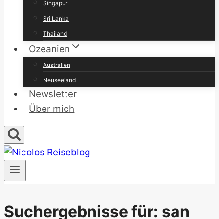
Singapur
Sri Lanka
Thailand
Ozeanien
Australien
Neuseeland
Newsletter
Über mich
Suchergebnisse für:
san