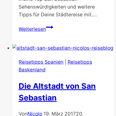
Sehenswürdigkeiten und weitere
Tipps für Deine Städtereise mit….
Die
Weiterlesen
beliebtesten
24
San
Sebastian
Reisetipps Spanien
|
Reisetipps
Sehenswürdigkeiten
Baskenland
&
Tipps
Die Altstadt von San
Sebastian
Von
Nicolo
19. März 2017
20.