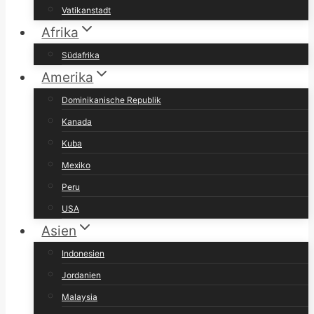
Vatikanstadt
Afrika
Südafrika
Amerika
Dominikanische Republik
Kanada
Kuba
Mexiko
Peru
USA
Asien
Indonesien
Jordanien
Malaysia