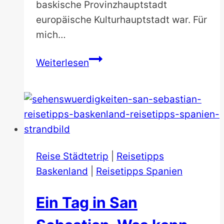
baskische Provinzhauptstadt
europäische Kulturhauptstadt war. Für
mich…
San
Weiterlesen
Sebastián
Architektur:
Die
wilde
Eleganz
der
Reise Städtetrip
|
Reisetipps
Belle
Baskenland
|
Reisetipps Spanien
Époque
Ein Tag in San