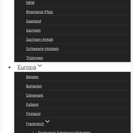
NRW
Rheinland-Pfalz
Saarland
Sachsen
Sachsen-Anhalt
Schleswig-Holstein
Thüringen
Europa
Belgien
Bulgarien
Dänemark
Estland
Finnland
Frankreich
Frankreich Sehenswürdigkeiten