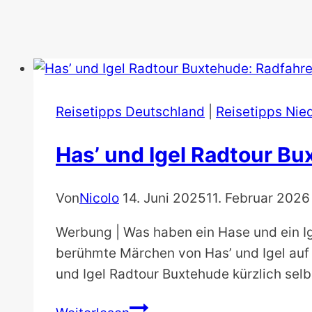
Reisetipps Deutschland
|
Reisetipps Nie
Has’ und Igel Radtour B
Von
Nicolo
14. Juni 2025
11. Februar 2026
Werbung | Was haben ein Hase und ein Ige
berühmte Märchen von Has’ und Igel auf
und Igel Radtour Buxtehude kürzlich sel
Has’