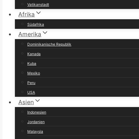
Vatikanstadt
Afrika
Südafrika
Amerika
Dominikanische Republik
Kanada
Kuba
Mexiko
Peru
USA
Asien
Indonesien
Jordanien
Malaysia