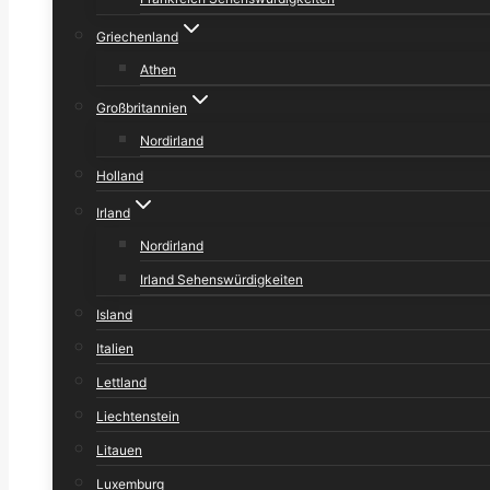
Griechenland
Athen
Großbritannien
Nordirland
Holland
Irland
Nordirland
Irland Sehenswürdigkeiten
Island
Italien
Lettland
Liechtenstein
Litauen
Luxemburg