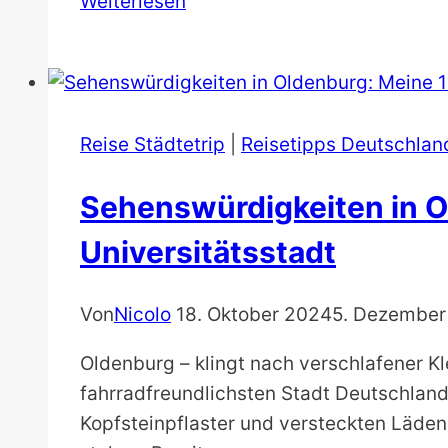
Weiterlesen
und
Igel
Radtour
Buxtehude:
Radfahren
Reise Städtetrip
|
Reisetipps Deutschlan
wie
Sehenswürdigkeiten in Ol
im
Märchen
Universitätsstadt
Von
Nicolo
18. Oktober 2024
5. Dezember
Oldenburg – klingt nach verschlafener Kle
fahrradfreundlichsten Stadt Deutschland
Kopfsteinpflaster und versteckten Läden