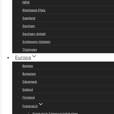
NRW
Rheinland-Pfalz
Saarland
Sachsen
Sachsen-Anhalt
Schleswig-Holstein
Thüringen
Europa
Belgien
Bulgarien
Dänemark
Estland
Finnland
Frankreich
Frankreich Sehenswürdigkeiten