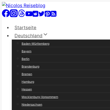
Zum
Inhalt
springen
Startseite
Deutschland
Baden-Württemberg
Bayern
Berlin
Brandenburg
Bremen
Hamburg
Hessen
Mecklenburg-Vorpommern
Niedersachsen