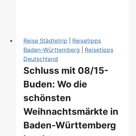
schönsten
Weihnachtsmärkte
in
Süddeutschland
Reise Städtetrip
|
Reisetipps
Baden-Württemberg
|
Reisetipps
Deutschland
Schluss mit 08/15-
Buden: Wo die
schönsten
Weihnachtsmärkte in
Baden-Württemberg