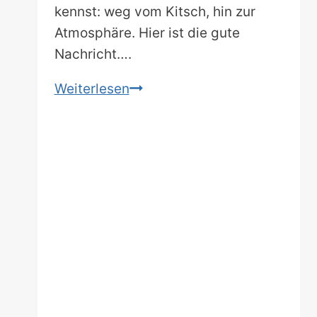
kennst: weg vom Kitsch, hin zur
Atmosphäre. Hier ist die gute
Nachricht….
Mehr
Weiterlesen
als
nur
Brezn
und
Bier:
Erlebe
die
15
schönsten
Weihnachtsmärkte