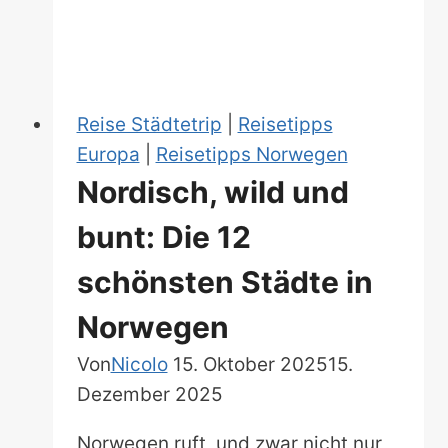
deine
perfekte
Alpen-
Route
Reise Städtetrip
|
Reisetipps
Europa
|
Reisetipps Norwegen
Nordisch, wild und
bunt: Die 12
schönsten Städte in
Norwegen
Von
Nicolo
15. Oktober 2025
15.
Dezember 2025
Norwegen ruft, und zwar nicht nur