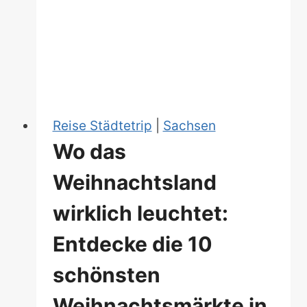
die
15
schönsten
Weihnachtsmärkte
in
Niedersachsen
Reise Städtetrip
|
Sachsen
Wo das
Weihnachtsland
wirklich leuchtet:
Entdecke die 10
schönsten
Weihnachtsmärkte in