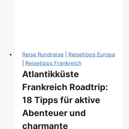
Orte
für
absolute
Postkarten-
Momente
Reise Rundreise
|
Reisetipps Europa
|
Reisetipps Frankreich
Atlantikküste
Frankreich Roadtrip:
18 Tipps für aktive
Abenteuer und
charmante