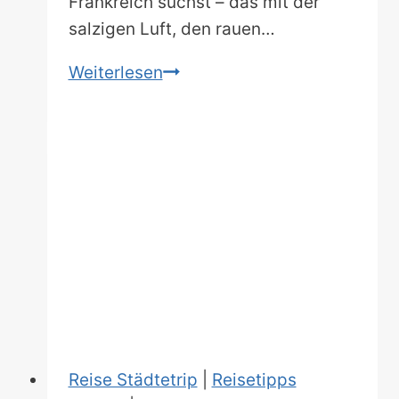
Frankreich suchst – das mit der
salzigen Luft, den rauen…
Atlantikküste
Weiterlesen
Frankreich
Roadtrip:
18
Tipps
für
aktive
Abenteuer
und
charmante
Küstenstädte
Reise Städtetrip
|
Reisetipps