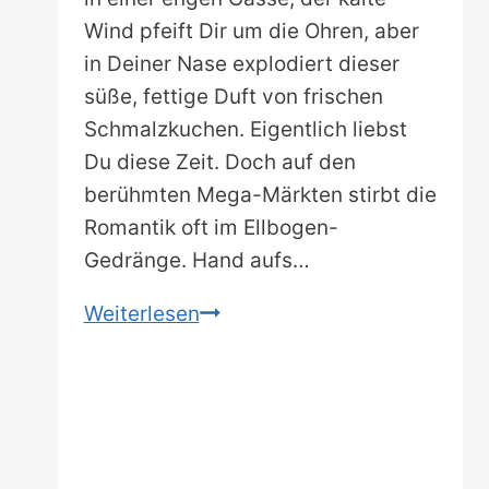
Wind pfeift Dir um die Ohren, aber
in Deiner Nase explodiert dieser
süße, fettige Duft von frischen
Schmalzkuchen. Eigentlich liebst
Du diese Zeit. Doch auf den
berühmten Mega-Märkten stirbt die
Romantik oft im Ellbogen-
Gedränge. Hand aufs…
Vom
Weiterlesen
Wald
bis
zum
Meer:
Entdecke