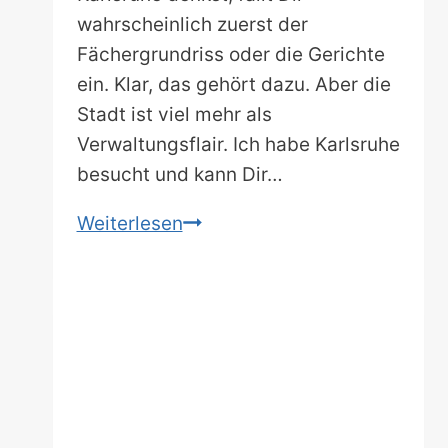
wahrscheinlich zuerst der
Fächergrundriss oder die Gerichte
ein. Klar, das gehört dazu. Aber die
Stadt ist viel mehr als
Verwaltungsflair. Ich habe Karlsruhe
besucht und kann Dir…
Karlsruhe-
Weiterlesen
Aktivitäten:
18
Tipps,
wie
Du
die
Stadt