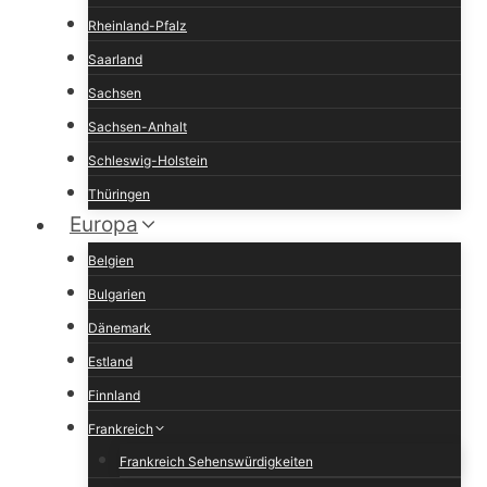
Rheinland-Pfalz
Saarland
Sachsen
Sachsen-Anhalt
Schleswig-Holstein
Thüringen
Europa
Belgien
Bulgarien
Dänemark
Estland
Finnland
Frankreich
Frankreich Sehenswürdigkeiten