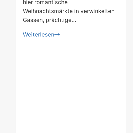
hier romantische
Weihnachtsmärkte in verwinkelten
Gassen, prächtige…
Schluss
Weiterlesen
mit
08/15-
Buden:
Wo
die
schönsten
Weihnachtsmärkte
in
Baden-
Württemberg
leuchten