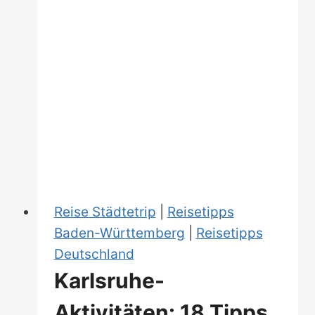
und
bunt:
Die
12
schönsten
Städte
in
Norwegen
Reise Städtetrip
|
Reisetipps
Baden-Württemberg
|
Reisetipps
Deutschland
Karlsruhe-
Aktivitäten: 18 Tipps,