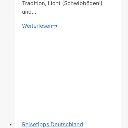
Tradition, Licht (Schwibbögen!)
und…
Wo
Weiterlesen
das
Weihnachtsland
wirklich
leuchtet:
Entdecke
die
10
schönsten
Weihnachtsmärkte
in
Sachsen
Reisetipps Deutschland