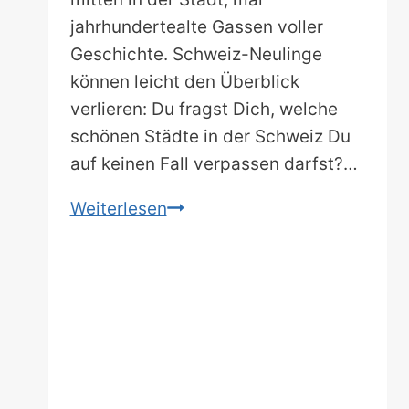
jahrhundertealte Gassen voller
Geschichte. Schweiz-Neulinge
können leicht den Überblick
verlieren: Du fragst Dich, welche
schönen Städte in der Schweiz Du
auf keinen Fall verpassen darfst?…
Die
Weiterlesen
schönsten
Städte
der
Schweiz:
15
Orte
für