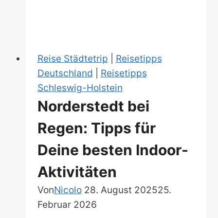
aktiv,
genussvoll
und
überraschend
Reise Städtetrip
|
Reisetipps
entdeckst!
Deutschland
|
Reisetipps
Schleswig-Holstein
Norderstedt bei
Regen: Tipps für
Deine besten Indoor-
Aktivitäten
Von
Nicolo
28. August 2025
25.
Februar 2026