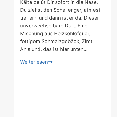
Kälte beißt Dir sofort in die Nase.
Du ziehst den Schal enger, atmest
tief ein, und dann ist er da. Dieser
unverwechselbare Duft. Eine
Mischung aus Holzkohlefeuer,
fettigem Schmalzgebäck, Zimt,
Anis und, das ist hier unten…
Die
Weiterlesen
Magie
des
Südens
wartet:
Entdecke
die
10