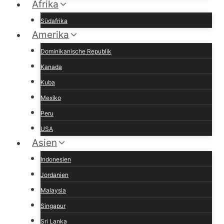
Afrika
Südafrika
Amerika
Dominikanische Republik
Kanada
Kuba
Mexiko
Peru
USA
Asien
Indonesien
Jordanien
Malaysia
Singapur
Sri Lanka