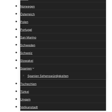
Norwegen
Österreich
Polen
Portugal
San Marino
Schweden
Schweiz
Slowakei
Spanien
Spanien Sehenswürdigkeiten
Tschechien
Türkei
Ungarn
Vatikanstadt