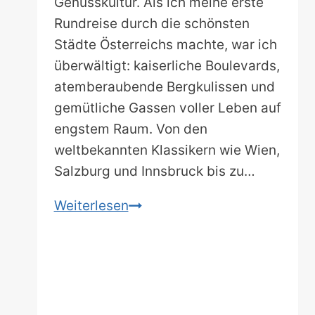
Genusskultur. Als ich meine erste
Rundreise durch die schönsten
Städte Österreichs machte, war ich
überwältigt: kaiserliche Boulevards,
atemberaubende Bergkulissen und
gemütliche Gassen voller Leben auf
engstem Raum. Von den
weltbekannten Klassikern wie Wien,
Salzburg und Innsbruck bis zu…
Die
Weiterlesen
schönsten
Städte
in
Österreich:
12