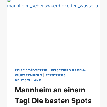
SPOTS
IN
DER
STADT
AM
DEUTSCHEN
ECK
REISE STÄDTETRIP
|
REISETIPPS BADEN-
WÜRTTEMBERG
|
REISETIPPS
DEUTSCHLAND
Mannheim an einem
Tag! Die besten Spots