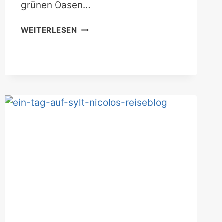
grünen Oasen…
STUTTGART
WEITERLESEN
AN
EINEM
TAG!
DIE
BESTEN
SPOTS
FÜR
DIE
SCHWABENMETROPOLE