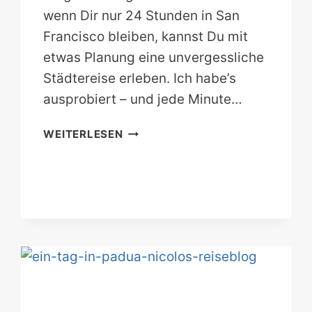
wenn Dir nur 24 Stunden in San
Francisco bleiben, kannst Du mit
etwas Planung eine unvergessliche
Städtereise erleben. Ich habe’s
ausprobiert – und jede Minute…
SAN
WEITERLESEN
FRANCISCO
AN
EINEM
TAG.
DAS
MUSST
DU
GEMACHT
HABEN!