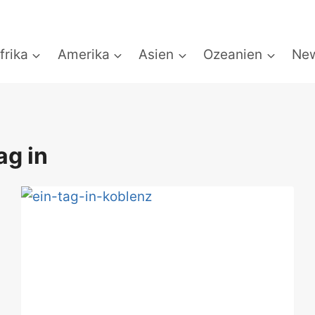
frika
Amerika
Asien
Ozeanien
New
ag in