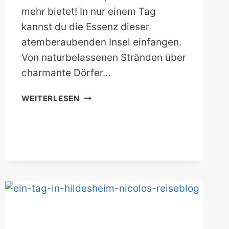
mehr bietet! In nur einem Tag
kannst du die Essenz dieser
atemberaubenden Insel einfangen.
Von naturbelassenen Stränden über
charmante Dörfer…
SYLT
WEITERLESEN
AN
EINEM
TAG:
10
TIPPS
FÜR
DEINEN
TAGESAUSFLUG