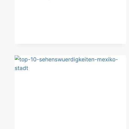
AN
EINEM
TAG!
DIE
BESTEN
SPOTS
IN
DER
SEELE
KUBAS