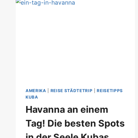
BESTE
SPOTS
IN
HESSENS
MÄRCHENSTADT
AMERIKA
|
REISE STÄDTETRIP
|
REISETIPPS
KUBA
Havanna an einem
Tag! Die besten Spots
in der Seele Kubas