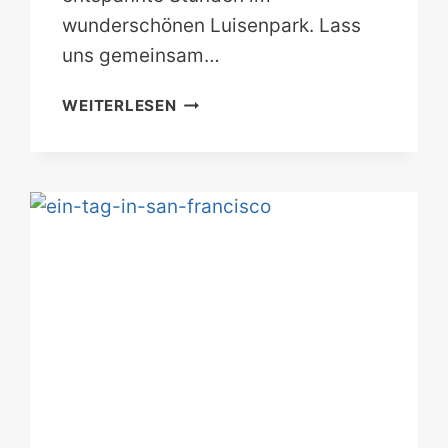
wunderschönen Luisenpark. Lass
uns gemeinsam…
MANNHEIM
WEITERLESEN
AN
EINEM
TAG!
DIE
BESTEN
SPOTS
IN
DER
QUADRATESTADT