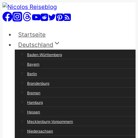
Zum
Inhalt
springen
Startseite
Deutschland
Baden-Württemberg
Bayern
Berlin
Brandenburg
Bremen
Hamburg
Hessen
Mecklenburg-Vorpommern
Niedersachsen