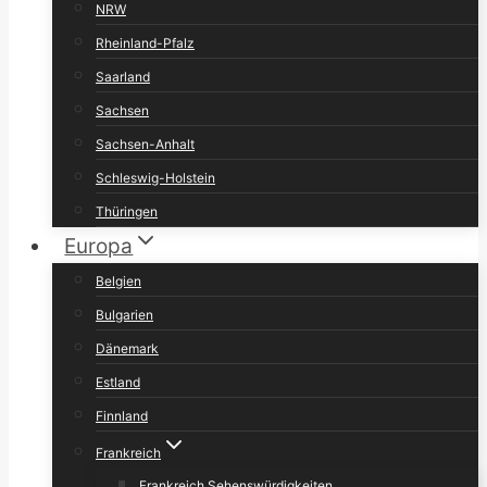
NRW
Rheinland-Pfalz
Saarland
Sachsen
Sachsen-Anhalt
Schleswig-Holstein
Thüringen
Europa
Belgien
Bulgarien
Dänemark
Estland
Finnland
Frankreich
Frankreich Sehenswürdigkeiten