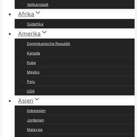
Vatikanstadt
Afrika
Südafrika
Amerika
Dominikanische Republik
Kanada
Kuba
Mexiko
Peru
USA
Asien
Indonesien
Jordanien
Malaysia