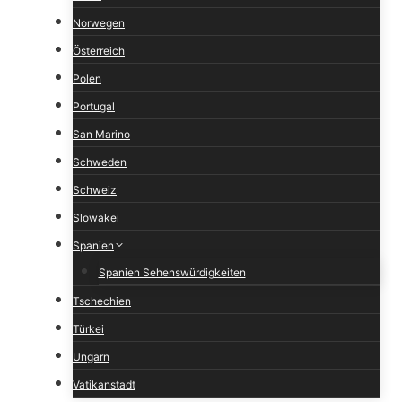
Norwegen
Österreich
Polen
Portugal
San Marino
Schweden
Schweiz
Slowakei
Spanien
Spanien Sehenswürdigkeiten
Tschechien
Türkei
Ungarn
Vatikanstadt