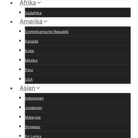
Afrika
Südafrika
Amerika
Dominikanische Republik
Kanada
Kuba
Mexiko
Peru
USA
Asien
Indonesien
Jordanien
Malaysia
Singapur
Sri Lanka