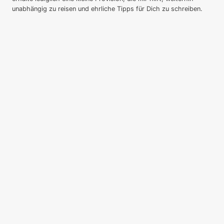
unabhängig zu reisen und ehrliche Tipps für Dich zu schreiben.
Startseite
Untermenü
Deutschland
umschalten
Baden-Württemberg
Bayern