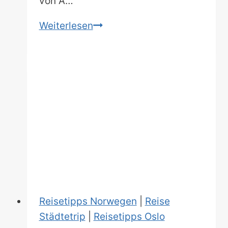
von A…
Ein
Weiterlesen
Tag
in
Oslo:
Dein
24-
Stunden-
Guide
für
den
hohen
Norden!
Reisetipps Norwegen
|
Reise
Städtetrip
|
Reisetipps Oslo