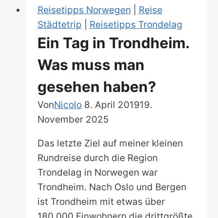
Reisetipps Norwegen
|
Reise
gutem
Städtetrip
|
Reisetipps Trondelag
Essen
Ein Tag in Trondheim.
Was muss man
gesehen haben?
Von
Nicolo
8. April 2019
19.
November 2025
Das letzte Ziel auf meiner kleinen
Rundreise durch die Region
Trondelag in Norwegen war
Trondheim. Nach Oslo und Bergen
ist Trondheim mit etwas über
180.000 Einwohnern die drittgrößte