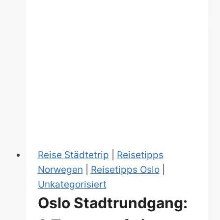
und
bunt:
Die
12
schönsten
Städte
in
Norwegen
Reise Städtetrip
|
Reisetipps
Norwegen
|
Reisetipps Oslo
|
Unkategorisiert
Oslo Stadtrundgang: