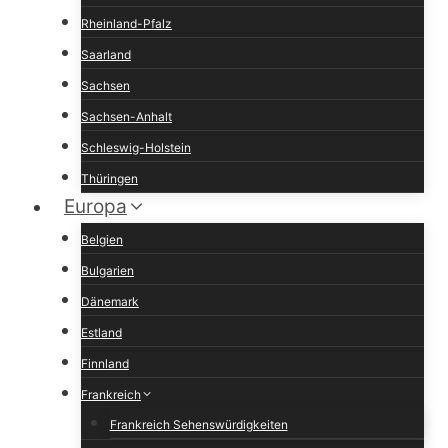
Rheinland-Pfalz
Saarland
Sachsen
Sachsen-Anhalt
Schleswig-Holstein
Thüringen
Europa
Belgien
Bulgarien
Dänemark
Estland
Finnland
Frankreich
Frankreich Sehenswürdigkeiten