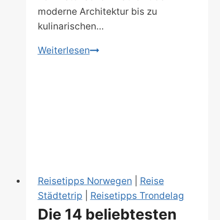
moderne Architektur bis zu
kulinarischen…
Oslo
Weiterlesen
Stadtrundgang:
3
Touren
auf
eigene
Faust
Reisetipps Norwegen
|
Reise
Städtetrip
|
Reisetipps Trondelag
Die 14 beliebtesten