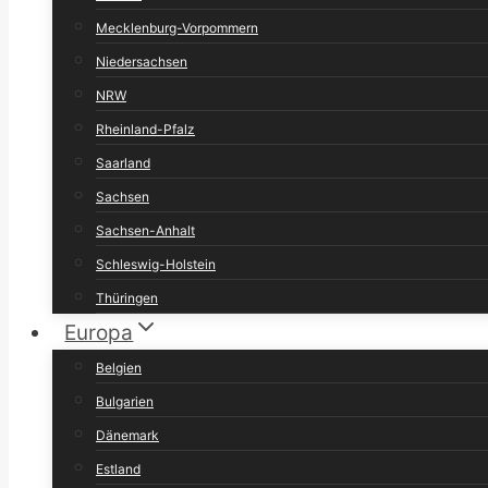
Mecklenburg-Vorpommern
Niedersachsen
NRW
Rheinland-Pfalz
Saarland
Sachsen
Sachsen-Anhalt
Schleswig-Holstein
Thüringen
Europa
Belgien
Bulgarien
Dänemark
Estland