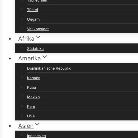
Tschechien
Türkei
Ungarn
Vatikanstadt
Afrika
Südafrika
Amerika
Dominikanische Republik
Kanada
Kuba
Mexiko
Peru
USA
Asien
Indonesien