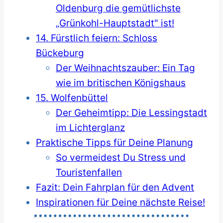
Oldenburg die gemütlichste
„Grünkohl-Hauptstadt" ist!
14. Fürstlich feiern: Schloss
Bückeburg
Der Weihnachtszauber: Ein Tag
wie im britischen Königshaus
15. Wolfenbüttel
Der Geheimtipp: Die Lessingstadt
im Lichterglanz
Praktische Tipps für Deine Planung
So vermeidest Du Stress und
Touristenfallen
Fazit: Dein Fahrplan für den Advent
Inspirationen für Deine nächste Reise!