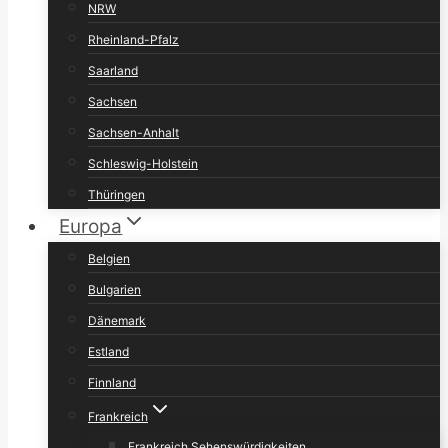
NRW
Rheinland-Pfalz
Saarland
Sachsen
Sachsen-Anhalt
Schleswig-Holstein
Thüringen
Europa
Belgien
Bulgarien
Dänemark
Estland
Finnland
Frankreich
Frankreich Sehenswürdigkeiten