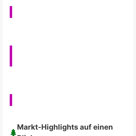
Die 12 schönsten Goslar Sehenswürdigkeiten
Goslar an einem Tag! Dein 24 Stunden Guide
Markt-Highlights auf einen