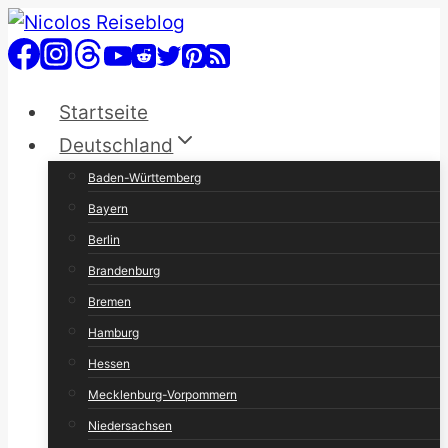
Zum
Inhalt
springen
Startseite
Deutschland
Baden-Württemberg
Bayern
Berlin
Brandenburg
Bremen
Hamburg
Hessen
Mecklenburg-Vorpommern
Niedersachsen