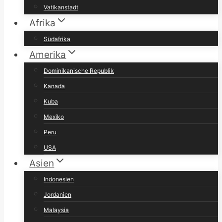
Vatikanstadt
Afrika
Südafrika
Amerika
Dominikanische Republik
Kanada
Kuba
Mexiko
Peru
USA
Asien
Indonesien
Jordanien
Malaysia